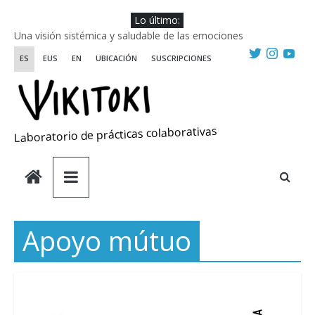
Saltar
Lo último:
al
Una visión sistémica y saludable de las emociones
contenido
Investigando y haciendo desde-con las artes
ES
EUS
EN
UBICACIÓN
SUSCRIPCIONES
Wikiriki 2025 ::: Residencias seleccionadas
WIKIRIKI ::: Convocatoria de residencias de investigación y
creación 2025
Escuela de Prácticas Transformadoras
Laboratorio de prácticas colaborativas
Apoyo mútuo