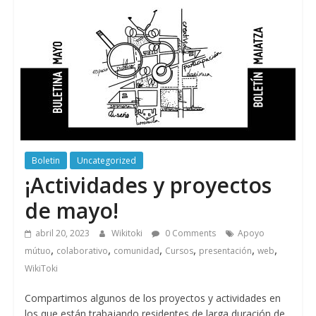
Boletin
Uncategorized
¡Actividades y proyectos
de mayo!
abril 20, 2023
Wikitoki
0 Comments
Apoyo
,
,
,
,
,
,
mútuo
colaborativo
comunidad
Cursos
presentación
web
WikiToki
Compartimos algunos de los proyectos y actividades en
los que están trabajando residentes de larga duración de