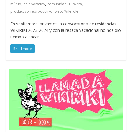
,
,
,
,
mútuo
colaborativo
comunidad
Euskera
,
,
productivo_reproductivo
web
WikiToki
En septiembre lanzamos la convocatoria de residencias
WIKIRIKI 2023-2024 y con la resaca vacacional no nos dio
tiempo a sacar
Read more