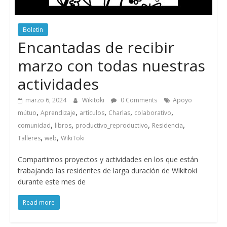
Boletin
Encantadas de recibir
marzo con todas nuestras
actividades
marzo 6, 2024
Wikitoki
0 Comments
Apoyo
,
,
,
,
,
mútuo
Aprendizaje
artículos
Charlas
colaborativo
,
,
,
,
comunidad
libros
productivo_reproductivo
Residencia
,
,
Talleres
web
WikiToki
Compartimos proyectos y actividades en los que están
trabajando las residentes de larga duración de Wikitoki
durante este mes de
Read more