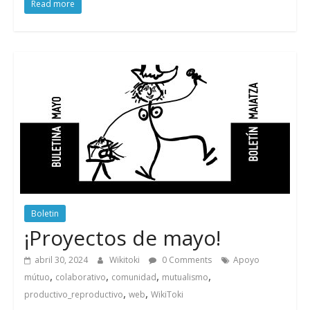
Read more
Boletin
¡Proyectos de mayo!
abril 30, 2024
Wikitoki
0 Comments
Apoyo
,
,
,
,
mútuo
colaborativo
comunidad
mutualismo
,
,
productivo_reproductivo
web
WikiToki