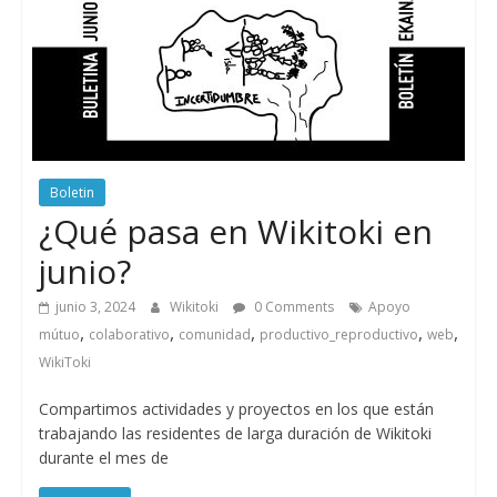
Boletin
¿Qué pasa en Wikitoki en
junio?
junio 3, 2024
Wikitoki
0 Comments
Apoyo
,
,
,
,
,
mútuo
colaborativo
comunidad
productivo_reproductivo
web
WikiToki
Compartimos actividades y proyectos en los que están
trabajando las residentes de larga duración de Wikitoki
durante el mes de