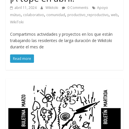
abril 11, 2024
Wikitoki
0 Comments
Apoyo
,
,
,
,
,
mútuo
colaborativo
comunidad
productivo_reproductivo
web
WikiToki
Compartimos actividades y proyectos en los que están
trabajando las residentes de larga duración de Wikitoki
durante el mes de
Read more