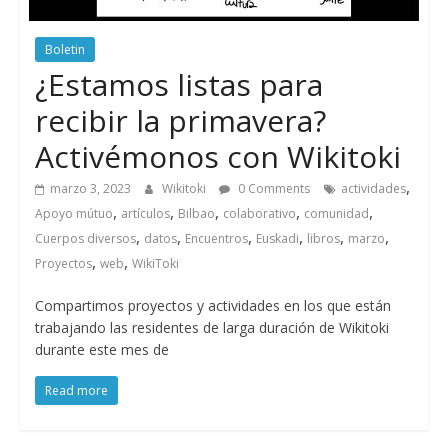
Boletin
¿Estamos listas para
recibir la primavera?
Activémonos con Wikitoki
,
marzo 3, 2023
Wikitoki
0 Comments
actividades
,
,
,
,
,
Apoyo mútuo
artículos
Bilbao
colaborativo
comunidad
,
,
,
,
,
,
Cuerpos diversos
datos
Encuentros
Euskadi
libros
marzo
,
,
Proyectos
web
WikiToki
Compartimos proyectos y actividades en los que están
trabajando las residentes de larga duración de Wikitoki
durante este mes de
Read more