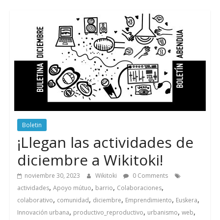
Boletin
¡Llegan las actividades de
diciembre a Wikitoki!
noviembre 30, 2023
Wikitoki
0 Comments
,
,
,
,
actividades
Apoyo mútuo
barrio
Colaboraciones
,
,
,
,
,
colaborativo
comunidad
diciembre
Emprendimiento
Euskera
,
,
,
,
Innovación urbana
productivo_reproductivo
urbanismo
web