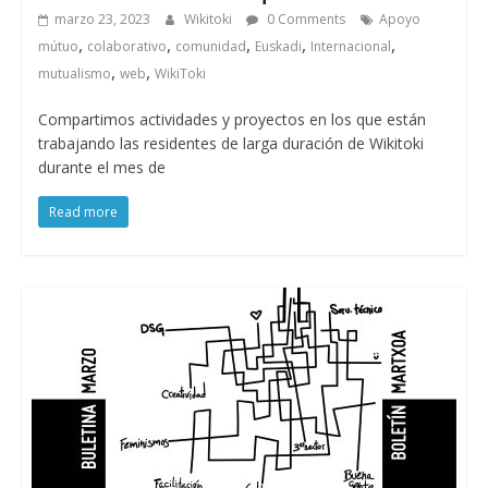
marzo 23, 2023
Wikitoki
0 Comments
Apoyo
,
,
,
,
,
mútuo
colaborativo
comunidad
Euskadi
Internacional
,
,
mutualismo
web
WikiToki
Compartimos actividades y proyectos en los que están
trabajando las residentes de larga duración de Wikitoki
durante el mes de
Read more