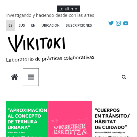
Saltar
Lo último:
al
Investigando y haciendo desde-con las artes
contenido
Wikiriki 2025 ::: Residencias seleccionadas
ES
EUS
EN
UBICACIÓN
SUSCRIPCIONES
WIKIRIKI ::: Convocatoria de residencias de investigación y
creación 2025
Escuela de Prácticas Transformadoras
Una visión sistémica y saludable de las emociones
Laboratorio de prácticas colaborativas