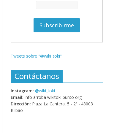
Tweets sobre "@wiki_toki"
Contáctanos
Instagram:
@wiki_toki
Email:
info arroba wikitoki punto org
Dirección:
Plaza La Cantera, 5 - 2º - 48003
Bilbao