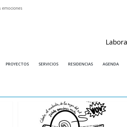
as emociones
s artes
adas
as de investigación y creación 2025
s
Labora
PROYECTOS
SERVICIOS
RESIDENCIAS
AGENDA