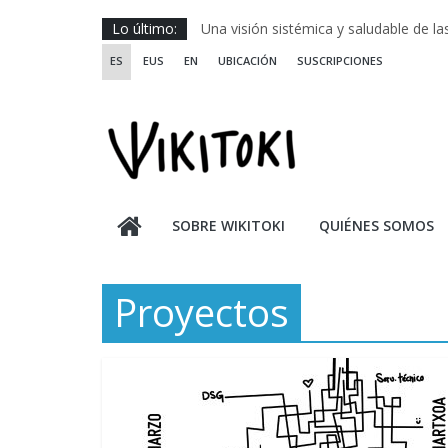
Saltar
Lo último:
Una visión sistémica y saludable de l
al
Investigando y haciendo desde-con la
ES
EUS
EN
UBICACIÓN
SUSCRIPCIONES
contenido
Wikiriki 2025 ::: Residencias seleccion
WIKIRIKI ::: Convocatoria de residenci
Escuela de Prácticas Transformadora
SOBRE WIKITOKI
QUIÉNES SOMOS
Proyectos