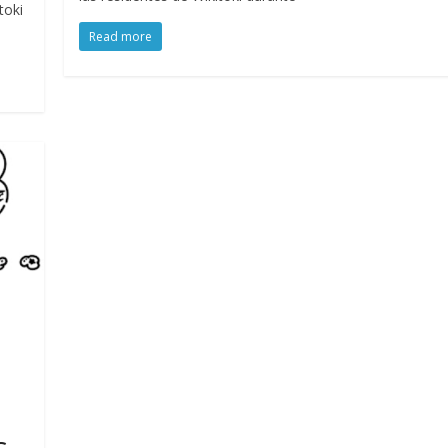
toki
Read more
s