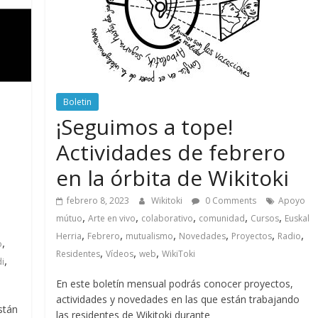
Boletin
¡Seguimos a tope!
Actividades de febrero
en la órbita de Wikitoki
febrero 8, 2023
Wikitoki
0 Comments
Apoyo
,
,
,
,
,
mútuo
Arte en vivo
colaborativo
comunidad
Cursos
Euskal
,
,
,
,
,
,
Herria
Febrero
mutualismo
Novedades
Proyectos
Radio
,
o
,
,
,
Residentes
Vídeos
web
WikiToki
,
i
En este boletín mensual podrás conocer proyectos,
actividades y novedades en las que están trabajando
stán
las residentes de Wikitoki durante