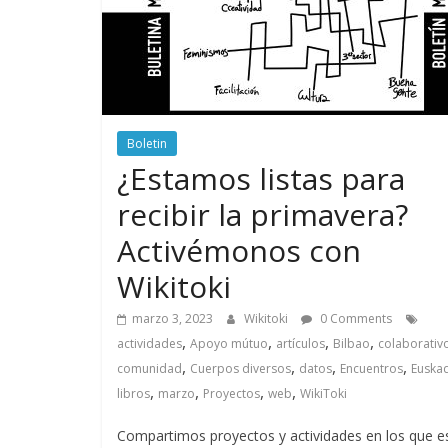
Boletin
¿Estamos listas para
recibir la primavera?
Activémonos con
Wikitoki
marzo 3, 2023
Wikitoki
0 Comments
,
,
,
,
actividades
Apoyo mútuo
artículos
Bilbao
colaborativ
,
,
,
,
comunidad
Cuerpos diversos
datos
Encuentros
Euskad
,
,
,
,
libros
marzo
Proyectos
web
WikiToki
Compartimos proyectos y actividades en los que e