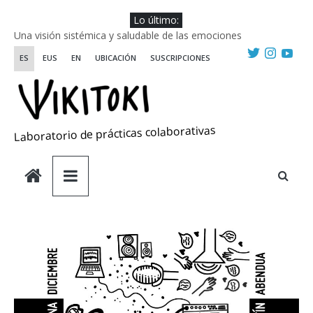
Saltar
Lo último:
al
Una visión sistémica y saludable de las emociones
contenido
Investigando y haciendo desde-con las artes
ES
EUS
EN
UBICACIÓN
SUSCRIPCIONES
Wikiriki 2025 ::: Residencias seleccionadas
WIKIRIKI ::: Convocatoria de residencias de investigación y
creación 2025
Escuela de Prácticas Transformadoras
Laboratorio de prácticas colaborativas