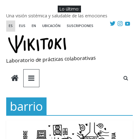
Saltar
Lo último:
al
Una visión sistémica y saludable de las emociones
contenido
Investigando y haciendo desde-con las artes
ES
EUS
EN
UBICACIÓN
SUSCRIPCIONES
Wikiriki 2025 ::: Residencias seleccionadas
WIKIRIKI ::: Convocatoria de residencias de investigación y
creación 2025
Escuela de Prácticas Transformadoras
Laboratorio de prácticas colaborativas
barrio