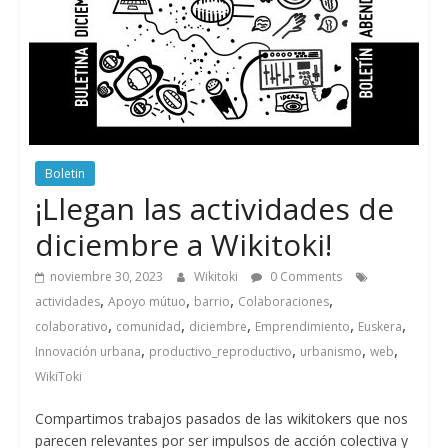
Boletin
¡Llegan las actividades de
diciembre a Wikitoki!
noviembre 30, 2023
Wikitoki
0 Comments
,
,
,
,
actividades
Apoyo mútuo
barrio
Colaboraciones
,
,
,
,
,
colaborativo
comunidad
diciembre
Emprendimiento
Euskera
,
,
,
,
Innovación urbana
productivo_reproductivo
urbanismo
web
WikiToki
Compartimos trabajos pasados de las wikitokers que nos
parecen relevantes por ser impulsos de acción colectiva y