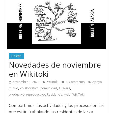
Boletin
Novedades de noviembre
en Wikitoki
noviembre 1, 2023
Wikitoki
0 Comments
Apoyo
,
,
,
,
mútuo
colaborativo
comunidad
Euskera
,
,
,
productivo_reproductivo
Residencia
web
WikiToki
Compartimos las actividades y los procesos en las
que están trabajando las residentes de larga