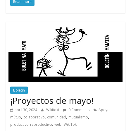
Read more
Boletin
¡Proyectos de mayo!
abril 30, 2024
Wikitoki
0 Comments
Apoyo
,
,
,
,
mútuo
colaborativo
comunidad
mutualismo
,
,
productivo_reproductivo
web
WikiToki