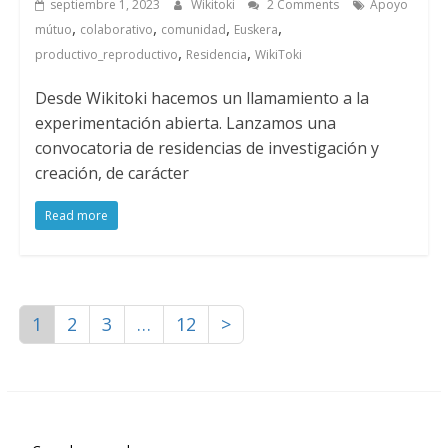
septiembre 1, 2023
Wikitoki
2 Comments
Apoyo
,
,
,
,
mútuo
colaborativo
comunidad
Euskera
,
,
productivo_reproductivo
Residencia
WikiToki
Desde Wikitoki hacemos un llamamiento a la
experimentación abierta. Lanzamos una
convocatoria de residencias de investigación y
creación, de carácter
Read more
1
2
3
…
12
>