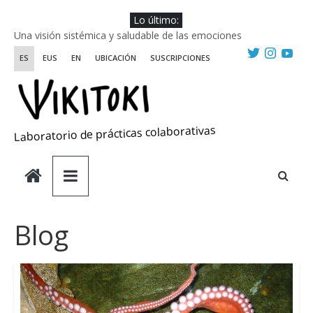
Saltar
Lo último:
al
Una visión sistémica y saludable de las emociones
contenido
Investigando y haciendo desde-con las artes
ES
EUS
EN
UBICACIÓN
SUSCRIPCIONES
Wikiriki 2025 ::: Residencias seleccionadas
WIKIRIKI ::: Convocatoria de residencias de investigación y
creación 2025
Escuela de Prácticas Transformadoras
Laboratorio de prácticas colaborativas
Blog