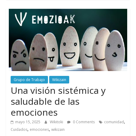
Grupo de Trabajo
Wikizain
Una visión sistémica y
saludable de las
emociones
,
mayo 15, 2025
Wikitoki
0 Comments
comunidad
,
,
Cuidados
emociones
wikizain