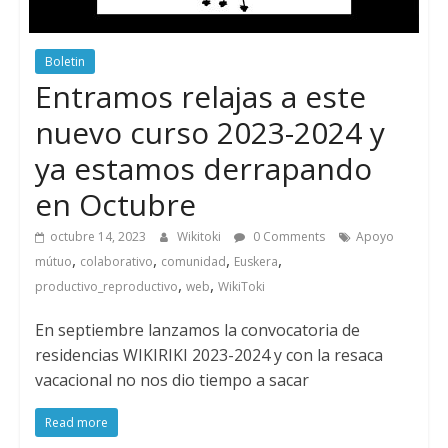
Boletin
Entramos relajas a este
nuevo curso 2023-2024 y
ya estamos derrapando
en Octubre
octubre 14, 2023
Wikitoki
0 Comments
Apoyo
,
,
,
,
mútuo
colaborativo
comunidad
Euskera
,
,
productivo_reproductivo
web
WikiToki
En septiembre lanzamos la convocatoria de
residencias WIKIRIKI 2023-2024 y con la resaca
vacacional no nos dio tiempo a sacar
Read more