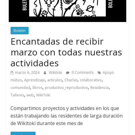
Boletin
Encantadas de recibir
marzo con todas nuestras
actividades
marzo 6, 2024
Wikitoki
0 Comments
Apoyo
,
,
,
,
,
mútuo
Aprendizaje
artículos
Charlas
colaborativo
,
,
,
,
comunidad
libros
productivo_reproductivo
Residencia
,
,
Talleres
web
WikiToki
Compartimos proyectos y actividades en los que
están trabajando las residentes de larga duración
de Wikitoki durante este mes de