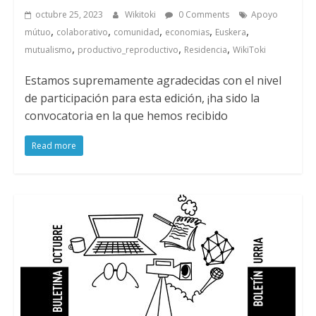
octubre 25, 2023
Wikitoki
0 Comments
Apoyo
,
,
,
,
,
mútuo
colaborativo
comunidad
economias
Euskera
,
,
,
mutualismo
productivo_reproductivo
Residencia
WikiToki
Estamos supremamente agradecidas con el nivel
de participación para esta edición, ¡ha sido la
convocatoria en la que hemos recibido
Read more