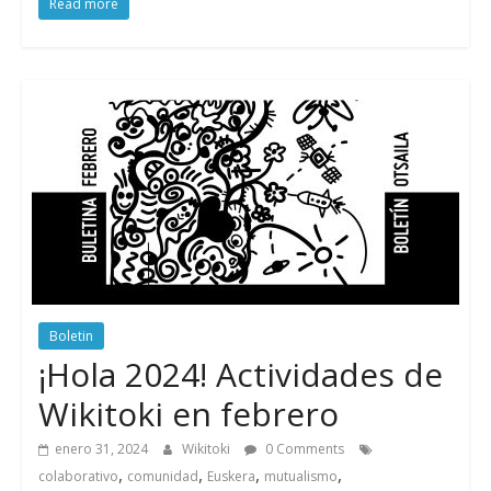
Read more
Boletin
¡Hola 2024! Actividades de
Wikitoki en febrero
enero 31, 2024
Wikitoki
0 Comments
,
,
,
,
colaborativo
comunidad
Euskera
mutualismo