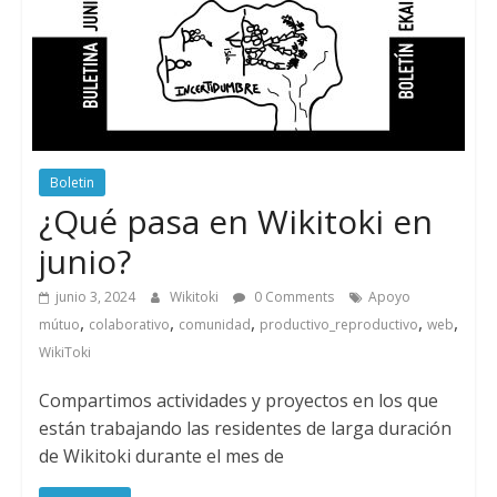
Boletin
¿Qué pasa en Wikitoki en
junio?
junio 3, 2024
Wikitoki
0 Comments
Apoyo
,
,
,
,
,
mútuo
colaborativo
comunidad
productivo_reproductivo
web
WikiToki
Compartimos actividades y proyectos en los que
están trabajando las residentes de larga duración
de Wikitoki durante el mes de