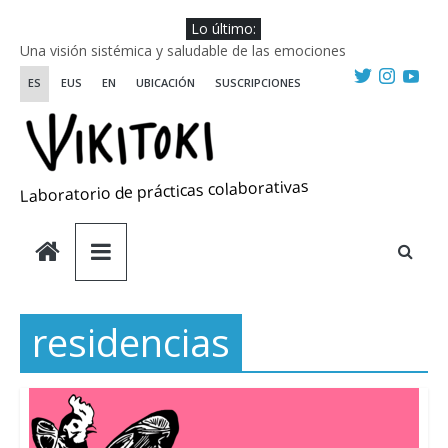
Saltar
Lo último:
al
Una visión sistémica y saludable de las emociones
contenido
Investigando y haciendo desde-con las artes
ES
EUS
EN
UBICACIÓN
SUSCRIPCIONES
Wikiriki 2025 ::: Residencias seleccionadas
WIKIRIKI ::: Convocatoria de residencias de investigación y
creación 2025
Escuela de Prácticas Transformadoras
Laboratorio de prácticas colaborativas
residencias