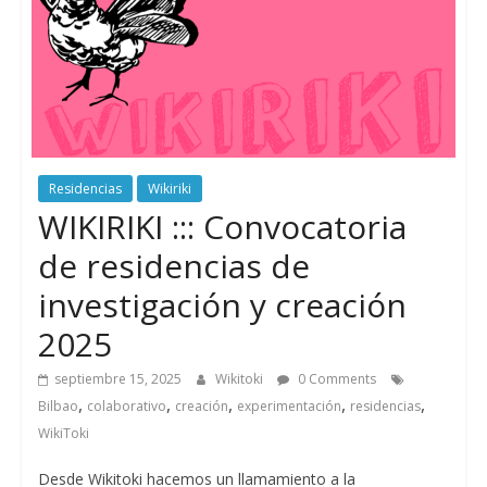
Residencias
Wikiriki
WIKIRIKI ::: Convocatoria
de residencias de
investigación y creación
2025
septiembre 15, 2025
Wikitoki
0 Comments
,
,
,
,
,
Bilbao
colaborativo
creación
experimentación
residencias
WikiToki
Desde Wikitoki hacemos un llamamiento a la