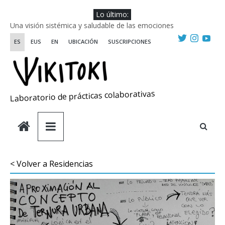
Saltar
Lo último:
al
Una visión sistémica y saludable de las emociones
contenido
Investigando y haciendo desde-con las artes
ES
EUS
EN
UBICACIÓN
SUSCRIPCIONES
Wikiriki 2025 ::: Residencias seleccionadas
WIKIRIKI ::: Convocatoria de residencias de investigación y
creación 2025
Escuela de Prácticas Transformadoras
Laboratorio de prácticas colaborativas
< Volver a Residencias