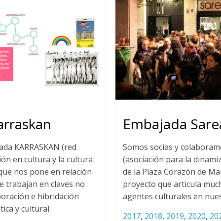
arraskan
Embajada Sare
jada KARRASKAN (red
Somos socias y colaboram
ón en cultura y la cultura
(asociación para la dinami
rque nos pone en relación
de la Plaza Corazón de Ma
e trabajan en claves no
proyecto que articula muc
boración e hibridación
agentes culturales en nues
tica y cultural.
2017
,
2018
,
2019
,
2020
,
20