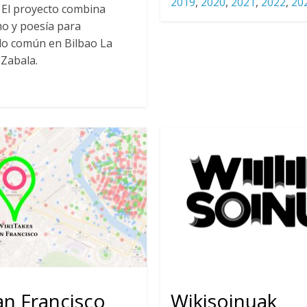
2019
,
2020
,
2021
,
2022
,
20
. El proyecto combina
o y poesía para
 lo común en Bilbao La
 Zabala.
an Francisco
Wikisoinuak