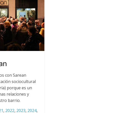
an
os con Sarean
zación sociocultural
ría) porque es un
has relaciones y
tro barrio.
21
,
2022
,
2023
,
2024
,