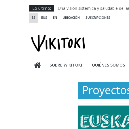
Saltar
Lo último:
Una visión sistémica y saludable de l
al
Investigando y haciendo desde-con la
ES
EUS
EN
UBICACIÓN
SUSCRIPCIONES
contenido
Wikiriki 2025 ::: Residencias seleccion
WIKIRIKI ::: Convocatoria de residenci
Escuela de Prácticas Transformadora
SOBRE WIKITOKI
QUIÉNES SOMOS
Proyecto