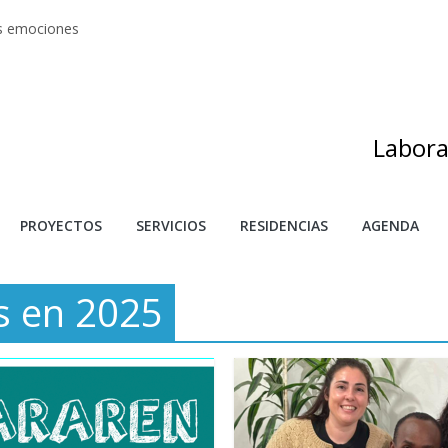
as emociones
s artes
adas
as de investigación y creación 2025
s
Labora
PROYECTOS
SERVICIOS
RESIDENCIAS
AGENDA
s en 2025