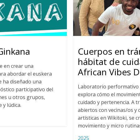
Ginkana
Cuerpos en trán
hábitat de cui
e en crear una
African Vibes 
ara abordar el euskera
Se ha diseñado una
Laboratorio performativo
stico participativo del
explora cómo el movimien
nes u otros grupos,
cuidado y pertenencia. A tr
 y lúdica.
abiertos con vecinas/os y
artísticas en Wikitoki, se 
movimiento y micro rutinas
2025