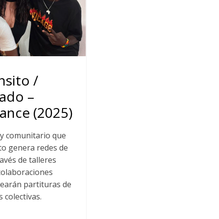
sito /
dado –
Dance (2025)
 y comunitario que
to genera redes de
avés de talleres
 colaboraciones
crearán partituras de
 colectivas.