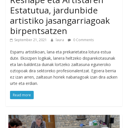
Estatutua, jardunbide
artistiko jasangarriagoak
birpentsatzen
September 21, 2021
laura
0 Comments
Esparru artistikoan, lana eta prekarietatea lotura estua
dute. Ekoizpen logikak, lanera heltzeko disparekotasunak
eta lan-baldintza duinak lortzeko zailtasuna eguneroko
oztopoak dira sektoreko profesionalentzat. Egoera berria
ez izan arren, zailtasun horiek nabariagoak izan dira azken
urte eta erdian.
Read more