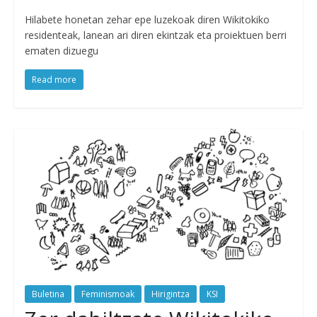
Hilabete honetan zehar epe luzekoak diren Wikitokiko
residenteak, lanean ari diren ekintzak eta proiektuen berri
ematen dizuegu
Read more
Buletina
Feminismoak
Hirigintza
KSI