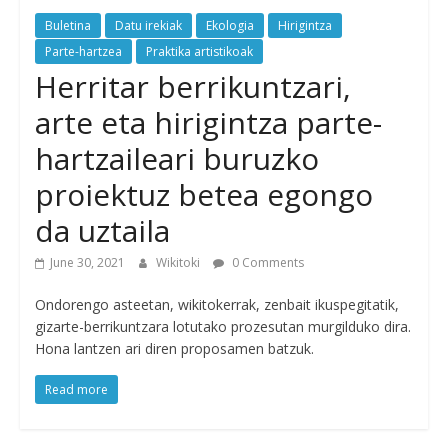
Buletina
Datu irekiak
Ekologia
Hirigintza
Parte-hartzea
Praktika artistikoak
Herritar berrikuntzari,
arte eta hirigintza parte-
hartzaileari buruzko
proiektuz betea egongo
da uztaila
June 30, 2021
Wikitoki
0 Comments
Ondorengo asteetan, wikitokerrak, zenbait ikuspegitatik,
gizarte-berrikuntzara lotutako prozesutan murgilduko dira.
Hona lantzen ari diren proposamen batzuk.
Read more