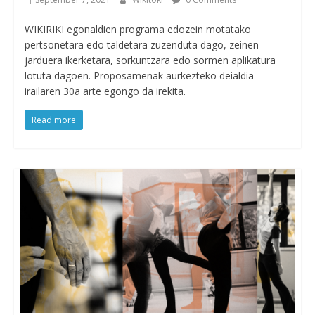
WIKIRIKI egonaldien programa edozein motatako
pertsonetara edo taldetara zuzenduta dago, zeinen
jarduera ikerketara, sorkuntzara edo sormen aplikatura
lotuta dagoen. Proposamenak aurkezteko deialdia
irailaren 30a arte egongo da irekita.
Read more