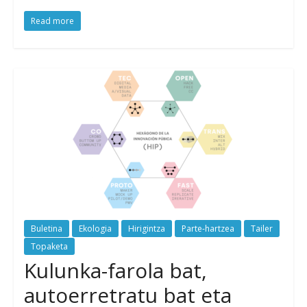
Read more
Buletina
Ekologia
Hirigintza
Parte-hartzea
Tailer
Topaketa
Kulunka-farola bat,
autoerretratu bat eta