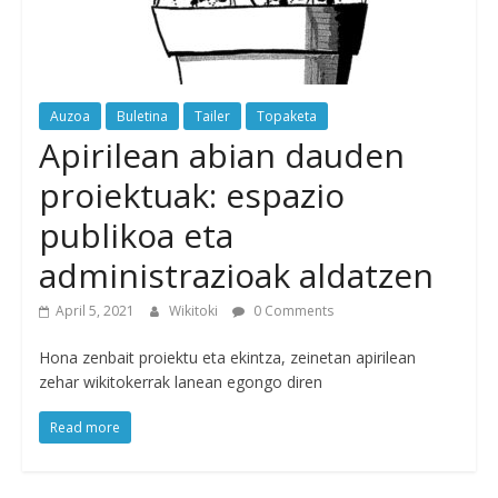
Auzoa
Buletina
Tailer
Topaketa
Apirilean abian dauden
proiektuak: espazio
publikoa eta
administrazioak aldatzen
April 5, 2021
Wikitoki
0 Comments
Hona zenbait proiektu eta ekintza, zeinetan apirilean
zehar wikitokerrak lanean egongo diren
Read more