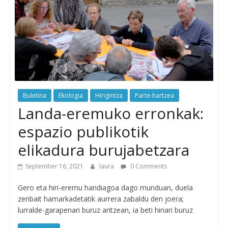
Buletina
Ekologia
Hirigintza
Parte-hartzea
Landa-eremuko erronkak:
espazio publikotik
elikadura burujabetzara
September 16, 2021
laura
0 Comments
Gero eta hiri-eremu handiagoa dago munduan, duela
zenbait hamarkadetatik aurrera zabaldu den joera;
lurralde-garapenari buruz aritzean, ia beti hiriari buruz