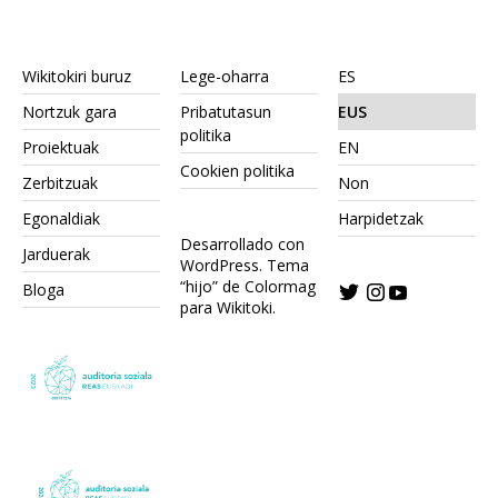
Wikitokiri buruz
Lege-oharra
ES
Nortzuk gara
Pribatutasun
EUS
politika
Proiektuak
EN
Cookien politika
Zerbitzuak
Non
Egonaldiak
Harpidetzak
Desarrollado con
Jarduerak
WordPress.
Tema
“hijo” de Colormag
Bloga
para Wikitoki
.