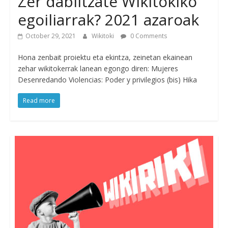
Zer dabiltzate Wikitokiko
egoiliarrak? 2021 azaroak
October 29, 2021
Wikitoki
0 Comments
Hona zenbait proiektu eta ekintza, zeinetan ekainean
zehar wikitokerrak lanean egongo diren: Mujeres
Desenredando Violencias: Poder y privilegios (bis) Hika
Read more