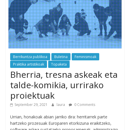
Berrikuntza publikoa
Buletina
Feminismoak
Praktika artistikoak
Topaketa
Bherria, tresna askeak eta
talde-komikia, urrirako
proiektuak
September 29, 2021
laura
0 Comments
Urrian, honakoak abian jarriko dira: herritarrek parte
hartzeko prozesuak Europaren etorkizuna eraikitzeko,
software askea sustatzeko proposamenak, administrazio