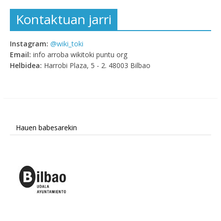
Kontaktuan jarri
Instagram:
@wiki_toki
Email:
info arroba wikitoki puntu org
Helbidea:
Harrobi Plaza, 5 - 2. 48003 Bilbao
Hauen babesarekin