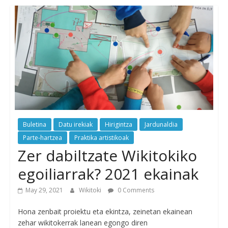
Buletina
Datu irekiak
Hirigintza
Jardunaldia
Parte-hartzea
Praktika artistikoak
Zer dabiltzate Wikitokiko
egoiliarrak? 2021 ekainak
May 29, 2021
Wikitoki
0 Comments
Hona zenbait proiektu eta ekintza, zeinetan ekainean
zehar wikitokerrak lanean egongo diren