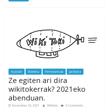
Auzolan
Buletina
Feminismoak
Jarduera
Ze egiten ari dira
wikitokerrak? 2021eko
abenduan.
November 29, 2021
Wikitoki
0 Comments