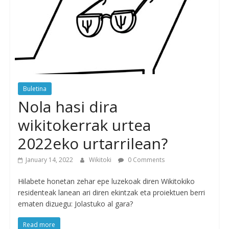
Buletina
Nola hasi dira
wikitokerrak urtea
2022eko urtarrilean?
January 14, 2022
Wikitoki
0 Comments
Hilabete honetan zehar epe luzekoak diren Wikitokiko
residenteak lanean ari diren ekintzak eta proiektuen berri
ematen dizuegu: Jolastuko al gara?
Read more