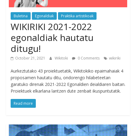
Buletina
Egonaldiak
Praktika artistikoak
WIKIRIKI 2021-2022
egonaldiak hautatu
ditugu!
October 21, 2021
Wikitoki
0 Comments
wikiriki
Aurkeztutako 43 proiektuetatik, Wikitokiko epaimahaiak 4
proposamen hautatu ditu, ondorengo hilabeteetan
garatuko direnak 2021-2022 Egonaldien deialdiaren baitan.
Proiektuek elkarlana lantzen dute zenbait ikuspuntutatik.
Read more