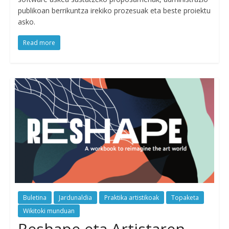
publikoan berrikuntza irekiko prozesuak eta beste proiektu
asko.
Read more
Buletina
Jardunaldia
Praktika artistikoak
Topaketa
Wikitoki munduan
Reshape eta Artistaren