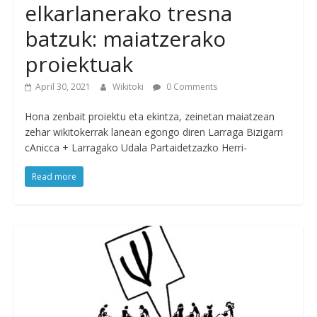
elkarlanerako tresna
batzuk: maiatzerako
proiektuak
April 30, 2021
Wikitoki
0 Comments
Hona zenbait proiektu eta ekintza, zeinetan maiatzean
zehar wikitokerrak lanean egongo diren Larraga Bizigarri
cAnicca + Larragako Udala Partaidetzazko Herri-
Read more