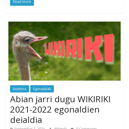
Read more
Buletina
Egonaldiak
Abian jarri dugu WIKIRIKI
2021-2022 egonaldien
deialdia
September 7, 2021
Wikitoki
0 Comments