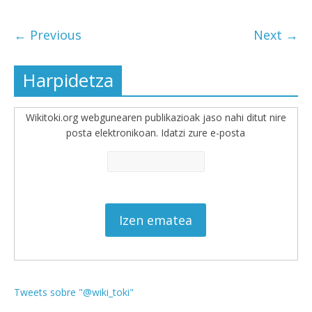
← Previous
Next →
Harpidetza
Wikitoki.org webgunearen publikazioak jaso nahi ditut nire
posta elektronikoan. Idatzi zure e-posta
Tweets sobre "@wiki_toki"