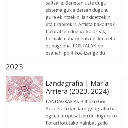
saltzaile. Benetan uste dugu
sistema guk aldatzen dugula,
gure ekintzekin, lankidetzekin
eta tirabirekin. Artista bakoitzak
baloratzen duena, koloreak,
formak, nabarmentzen dena eta
ez dagoena, POSTALAK-en
esanahi politikoa izango du.
2023
Landagrafia | María
Arriera (2023, 2024)
LANDAGRAFIAk Bilboko Goi
Auzoetako landare-geografia bat
egitea proposatzen du, inguruko
florari lotutako hainbat gailu