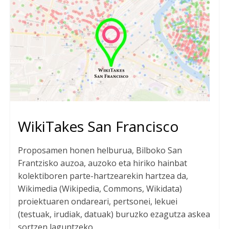
WikiTakes San Francisco
Proposamen honen helburua, Bilboko San
Frantzisko auzoa, auzoko eta hiriko hainbat
kolektiboren parte-hartzearekin hartzea da,
Wikimedia (Wikipedia, Commons, Wikidata)
proiektuaren ondareari, pertsonei, lekuei
(testuak, irudiak, datuak) buruzko ezagutza askea
sortzen laguntzeko.