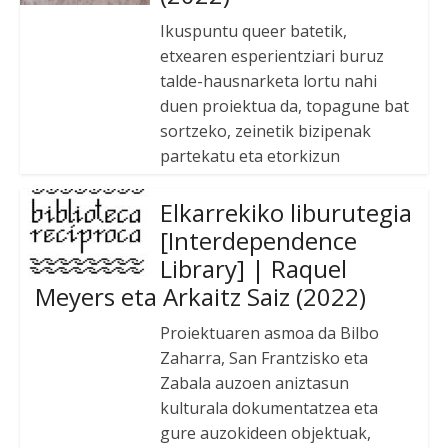
Ikuspuntu queer batetik,
etxearen esperientziari buruz
talde-hausnarketa lortu nahi
duen proiektua da, topagune bat
sortzeko, zeinetik bizipenak
partekatu eta etorkizun
Elkarrekiko liburutegia
[Interdependence
Library] | Raquel
Meyers eta Arkaitz Saiz (2022)
Proiektuaren asmoa da Bilbo
Zaharra, San Frantzisko eta
Zabala auzoen aniztasun
kulturala dokumentatzea eta
gure auzokideen objektuak,