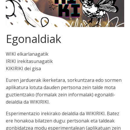
Egonaldiak
WIKI elkarlanagatik
IRIKI irekitasunagatik
KIKIRIKI dei gisa
Euren jarduerak ikerketara, sorkuntzara edo sormen
aplikatura lotuta dauden pertsona zein talde mota
guztientzako (formalak zein informalak) egonaldi-
deialdia da WIKIRIKI.
Esperimentazio irekirako deialdia da WIKIRIKI. Batez
ere honakoa bilatzen dugu: pertsonak eta taldeak
gonbidatzea modu esperimentalean (aplikatuan zein