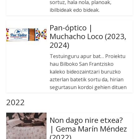
sortuz, hala nola, planoak,
ibilbideak edo bideak.
Pan-óptico |
Muchacho Loco (2023,
2024)
Testuinguru apur bat… Proiektu
hau Bilboko San Frantzisko
kaleko bideozaintzari buruzko
azterlan batetik sortu da, hirian
segurtasun kordoi gehien dituen
2022
Non dago nire etxea?
| Gema Marín Méndez
(2022)