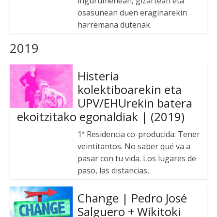
ingurumenean, gizartean eta
osasunean duen eraginarekin
harremana dutenak.
2019
Histeria
kolektiboarekin eta
UPV/EHUrekin batera
ekoitzitako egonaldiak | (2019)
1ª Residencia co-producida: Tener
veintitantos. No saber qué va a
pasar con tu vida. Los lugares de
paso, las distancias,
Change | Pedro José
Salguero + Wikitoki