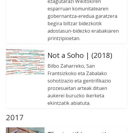
ezagutarazi Wikitokiren
esparruan komunitatearen
gobernantza-eredua garatzera
begira biltzar bidezkotik
adostasun-bidezko erabakiaren
printzipioetan.
Not a Soho | (2018)
Bilbo Zaharreko, San
Frantsizkoko eta Zabalako
sohotizazio eta gentrifikazio
prozesuetan arteak dituen
aukerei buruzko ikerketa
ekintzatik abiatuta.
2017