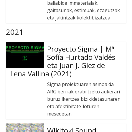
baliabide immaterialak,
gaitasunak, estimuak, ezagutzak
eta jakintzak kolektibizatzea
2021
Proyecto Sigma | Mª
Sofía Hurtado Valdés
eta Juan J. Glez de
Lena Vallina (2021)
Sigma proiektuaren asmoa da
ARG berriak erabiltzeko aukerari
buruz ikertzea bizikidetasunaren
eta afektibitate-loturen
mesedetan.
Wikitoki Sound