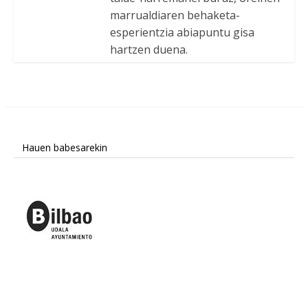
marrualdiaren behaketa-
esperientzia abiapuntu gisa
hartzen duena.
Hauen babesarekin