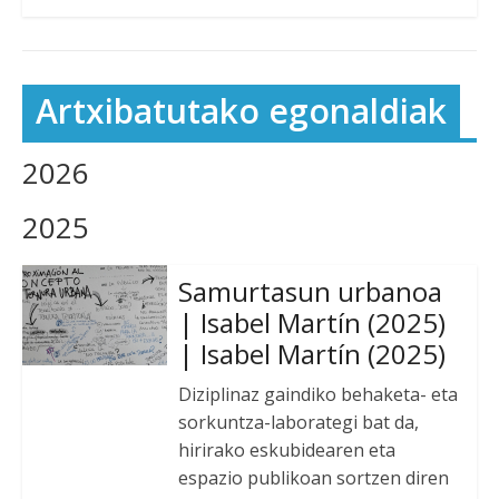
Artxibatutako egonaldiak
2026
2025
Samurtasun urbanoa
| Isabel Martín (2025)
| Isabel Martín (2025)
Diziplinaz gaindiko behaketa- eta
sorkuntza-laborategi bat da,
hirirako eskubidearen eta
espazio publikoan sortzen diren