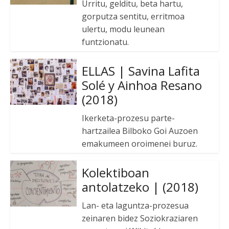
Urritu, gelditu, beta hartu,
gorputza sentitu, erritmoa
ulertu, modu leunean
funtzionatu.
ELLAS | Savina Lafita
Solé y Ainhoa Resano
(2018)
Ikerketa-prozesu parte-
hartzailea Bilboko Goi Auzoen
emakumeen oroimenei buruz.
Kolektiboan
antolatzeko | (2018)
Lan- eta laguntza-prozesua
zeinaren bidez Soziokraziaren