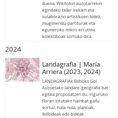
duena. Wikitokin auzotarrekin
egindako tailer irekien eta
kolaborazio artistikoen bidez,
mugimendu-partiturak eta
eguneroko mikro-errutina
kolektiboak sortuko dira.
2024
Landagrafia | María
Arriera (2023, 2024)
LANDAGRAFIAk Bilboko Goi
Auzoetako landare-geografia bat
egitea proposatzen du, inguruko
florari lotutako hainbat gailu
sortuz, hala nola, planoak,
ibilbideak edo bideak.