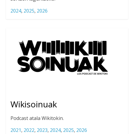
2024
,
2025
,
2026
Wikisoinuak
Podcast atala Wikitokin.
2021
,
2022
,
2023
,
2024
,
2025
,
2026