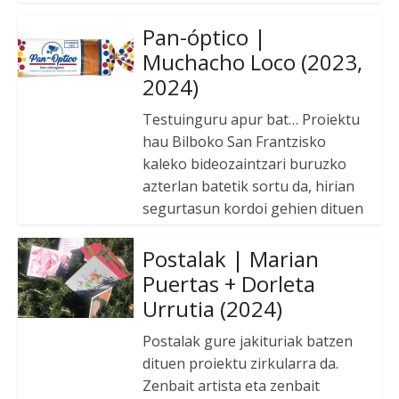
Pan-óptico |
Muchacho Loco (2023,
2024)
Testuinguru apur bat… Proiektu
hau Bilboko San Frantzisko
kaleko bideozaintzari buruzko
azterlan batetik sortu da, hirian
segurtasun kordoi gehien dituen
Postalak | Marian
Puertas + Dorleta
Urrutia (2024)
Postalak gure jakituriak batzen
dituen proiektu zirkularra da.
Zenbait artista eta zenbait