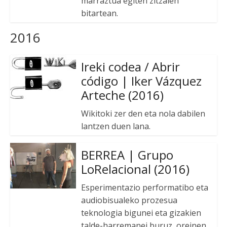
marraztua egiten zitzaien
bitartean.
2016
Ireki codea / Abrir
código | Iker Vázquez
Arteche (2016)
Wikitoki zer den eta nola dabilen
lantzen duen lana.
BERREA | Grupo
LoRelacional (2016)
Esperimentazio performatibo eta
audiobisualeko prozesua
teknologia bigunei eta gizakien
talde-harremanei buruz, oreinen