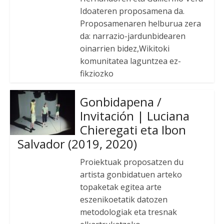
Idoateren proposamena da.
Proposamenaren helburua zera
da: narrazio-jardunbidearen
oinarrien bidez,Wikitoki
komunitatea laguntzea ez-
fikziozko
Gonbidapena /
Invitación | Luciana
Chieregati eta Ibon
Salvador (2019, 2020)
Proiektuak proposatzen du
artista gonbidatuen arteko
topaketak egitea arte
eszenikoetatik datozen
metodologiak eta tresnak