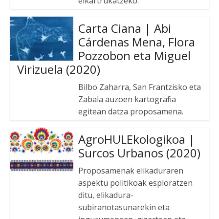
elkartrukatzeko.
Carta Ciana | Abi
Cárdenas Mena, Flora
Pozzobon eta Miguel
Virizuela (2020)
Bilbo Zaharra, San Frantzisko eta
Zabala auzoen kartografia
egitean datza proposamena.
AgroHULEkologikoa |
Surcos Urbanos (2020)
Proposamenak elikaduraren
aspektu politikoak esploratzen
ditu, elikadura-
subiranotasunarekin eta