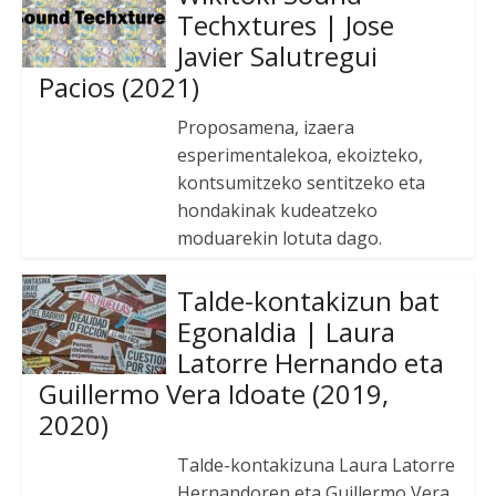
Techxtures | Jose
Javier Salutregui
Pacios (2021)
Proposamena, izaera
esperimentalekoa, ekoizteko,
kontsumitzeko sentitzeko eta
hondakinak kudeatzeko
moduarekin lotuta dago.
Talde-kontakizun bat
Egonaldia | Laura
Latorre Hernando eta
Guillermo Vera Idoate (2019,
2020)
Talde-kontakizuna Laura Latorre
Hernandoren eta Guillermo Vera