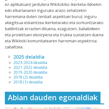
ez-aplikatuan) jardutera Wikitokiko ikerketa-ildoekin
edo elkarlanaren inguruko arazo zehatzekin
harremana duten zenbait aspektuei buruz; inguru
abegitsua eskaintzea ikerketarako eta sorkuntzarako
baldintzak errazten dituena, ezagutzen, baliabideen
eta proiektuen ekoizpena eta trukea sustatzen duena
eta Wikitoki komunitatearen harreman-espektroa
zabaltzea.
2025 deialdia
2023-2024 deialdia
2021-2022 deialdia
2019-2020 deialdia
2018 (2) deialdia
2018 (1) deialdia
Abian dauden egonaldiak