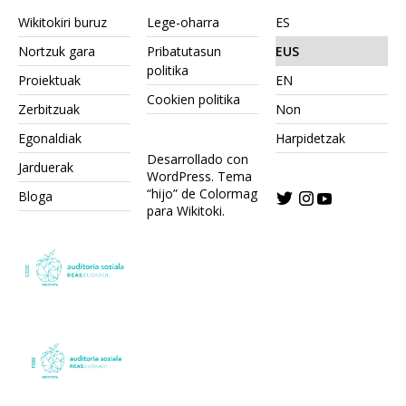
Wikitokiri buruz
Lege-oharra
ES
Nortzuk gara
Pribatutasun
EUS
politika
Proiektuak
EN
Cookien politika
Zerbitzuak
Non
Egonaldiak
Harpidetzak
Desarrollado con
Jarduerak
WordPress.
Tema
“hijo” de Colormag
Bloga
para Wikitoki
.