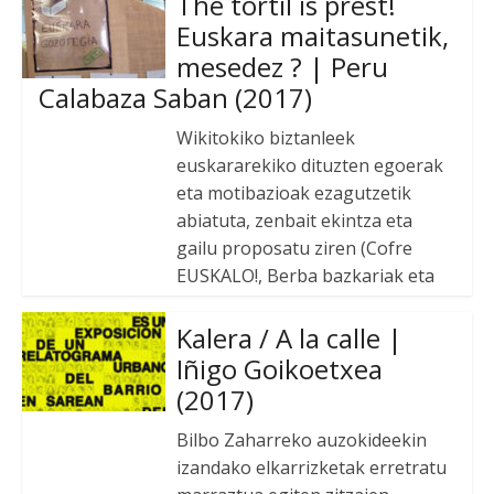
The tortil is prest!
Euskara maitasunetik,
mesedez ? | Peru
Calabaza Saban (2017)
Wikitokiko biztanleek
euskararekiko dituzten egoerak
eta motibazioak ezagutzetik
abiatuta, zenbait ekintza eta
gailu proposatu ziren (Cofre
EUSKALO!, Berba bazkariak eta
Kalera / A la calle |
Iñigo Goikoetxea
(2017)
Bilbo Zaharreko auzokideekin
izandako elkarrizketak erretratu