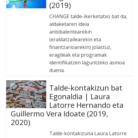
(2019)
CHANGE talde-ikerketatxo bat da,
aldaketaren ideia
anbibalentearekin
(eraldatzailearekin eta
finantzarioarekin) jolastuz,
eragileak eta programak
identifikatzen laguntzeko asmoa
duena.
Talde-kontakizun bat
Egonaldia | Laura
Latorre Hernando eta
Guillermo Vera Idoate (2019,
2020)
Talde-kontakizuna Laura Latorre