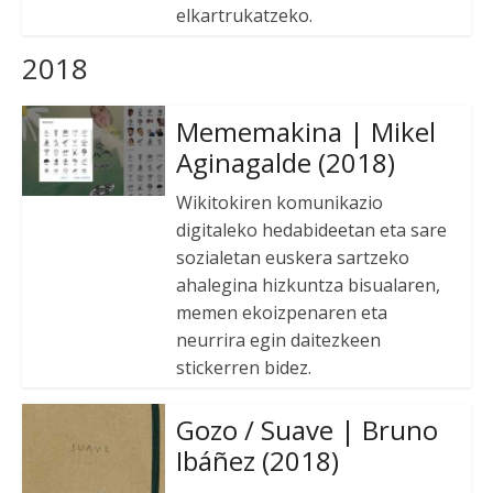
elkartrukatzeko.
2018
Mememakina | Mikel
Aginagalde (2018)
Wikitokiren komunikazio
digitaleko hedabideetan eta sare
sozialetan euskera sartzeko
ahalegina hizkuntza bisualaren,
memen ekoizpenaren eta
neurrira egin daitezkeen
stickerren bidez.
Gozo / Suave | Bruno
Ibáñez (2018)