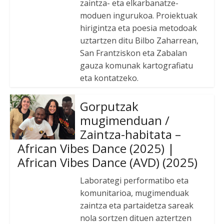
zaintza- eta elkarbanatze-
moduen ingurukoa. Proiektuak
hirigintza eta poesia metodoak
uztartzen ditu Bilbo Zaharrean,
San Frantziskon eta Zabalan
gauza komunak kartografiatu
eta kontatzeko.
Gorputzak
mugimenduan /
Zaintza-habitata –
African Vibes Dance (2025) |
African Vibes Dance (AVD) (2025)
Laborategi performatibo eta
komunitarioa, mugimenduak
zaintza eta partaidetza sareak
nola sortzen dituen aztertzen