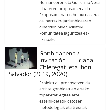
Hernandoren eta Guillermo Vera
Idoateren proposamena da.
Proposamenaren helburua zera
da: narrazio-jardunbidearen
oinarrien bidez,Wikitoki
komunitatea laguntzea ez-
fikziozko
Gonbidapena /
Invitación | Luciana
Chieregati eta Ibon
Salvador (2019, 2020)
Proiektuak proposatzen du
artista gonbidatuen arteko
topaketak egitea arte
eszenikoetatik datozen
metodologiak eta tresnak