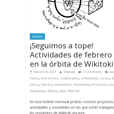
Boletin
¡Seguimos a tope!
Actividades de febrero
en la órbita de Wikitoki
febrero 8, 2023
Wikitoki
0 Comments
Ap
,
,
,
,
,
mútuo
Arte en vivo
colaborativo
comunidad
Cursos
E
,
,
,
,
,
Herria
Febrero
mutualismo
Novedades
Proyectos
Ra
,
,
,
Residentes
Vídeos
web
WikiToki
En este boletín mensual podrás conocer proyectos
actividades y novedades en las que están trabajan
las residentes de Wikitoki durante