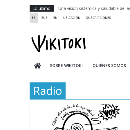
Saltar
Lo último:
Una visión sistémica y saludable de l
al
Investigando y haciendo desde-con la
ES
EUS
EN
UBICACIÓN
SUSCRIPCIONES
contenido
Wikiriki 2025 ::: Residencias seleccion
WIKIRIKI ::: Convocatoria de residenci
Escuela de Prácticas Transformadora
SOBRE WIKITOKI
QUIÉNES SOMOS
Radio