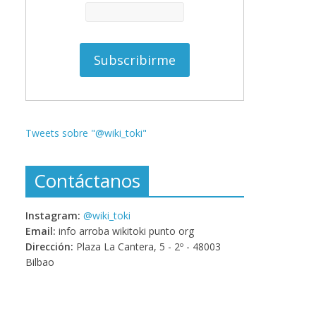
Tweets sobre "@wiki_toki"
Contáctanos
Instagram:
@wiki_toki
Email:
info arroba wikitoki punto org
Dirección:
Plaza La Cantera, 5 - 2º - 48003
Bilbao