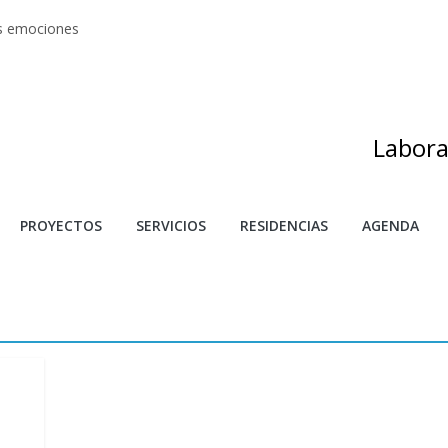
as emociones
s artes
adas
as de investigación y creación 2025
s
Labora
PROYECTOS
SERVICIOS
RESIDENCIAS
AGENDA