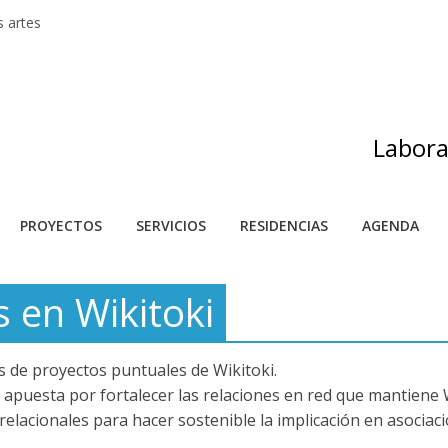
s artes
adas
as de investigación y creación 2025
s
as emociones
Labora
PROYECTOS
SERVICIOS
RESIDENCIAS
AGENDA
 en Wikitoki
s de proyectos puntuales de Wikitoki.
apuesta por fortalecer las relaciones en red que mantiene 
elacionales para hacer sostenible la implicación en asociac