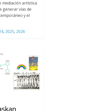
 mediación artística
e generar vías de
ntemporáneo y el
24
,
2025
,
2026
askan