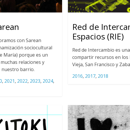
arean
Red de Interc
Espacios (RIE)
boramos con Sarean
inamización sociocultural
Red de Intercambio es un
de María) porque es un
compartir recursos en los 
 muchas relaciones y
Vieja, San Francisco y Zaba
 nuestro barrio.
2016
,
2017
,
2018
0
,
2021
,
2022
,
2023
,
2024
,