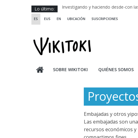
Saltar
Lo último:
Investigando y haciendo desde-con la
al
Wikiriki 2025 ::: Residencias seleccion
ES
EUS
EN
UBICACIÓN
SUSCRIPCIONES
contenido
WIKIRIKI ::: Convocatoria de residenci
Escuela de Prácticas Transformadora
Una visión sistémica y saludable de l
SOBRE WIKITOKI
QUIÉNES SOMOS
Proyectos
Embajadas y otros yipo
Las embajadas son una 
recursos económicos y r
compartimos fines.