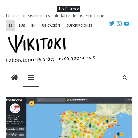
Saltar
Lo último:
al
Una visión sistémica y saludable de las emociones
contenido
Investigando y haciendo desde-con las artes
ES
EUS
EN
UBICACIÓN
SUSCRIPCIONES
Wikiriki 2025 ::: Residencias seleccionadas
WIKIRIKI ::: Convocatoria de residencias de investigación y
creación 2025
Escuela de Prácticas Transformadoras
Laboratorio de prácticas colaborativas