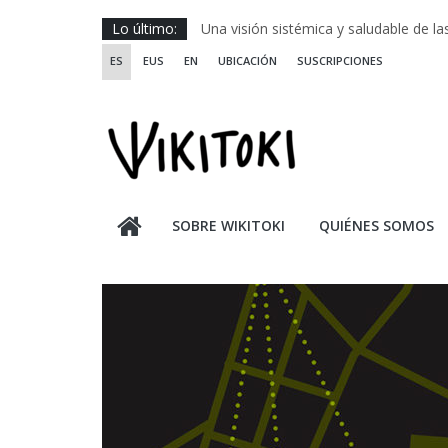
Saltar
Lo último:
Una visión sistémica y saludable de l
al
Investigando y haciendo desde-con la
ES
EUS
EN
UBICACIÓN
SUSCRIPCIONES
contenido
Wikiriki 2025 ::: Residencias seleccion
WIKIRIKI ::: Convocatoria de residenci
Escuela de Prácticas Transformadora
SOBRE WIKITOKI
QUIÉNES SOMOS