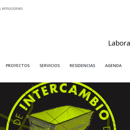
as emociones
s artes
adas
as de investigación y creación 2025
s
Labora
PROYECTOS
SERVICIOS
RESIDENCIAS
AGENDA