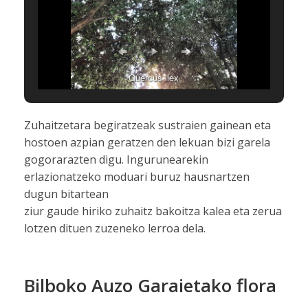
Quercus ilex
Zuhaitzetara begiratzeak sustraien gainean eta
hostoen azpian geratzen den lekuan bizi garela
gogorarazten digu. Ingurunearekin
erlazionatzeko moduari buruz hausnartzen
dugun bitartean
ziur gaude hiriko zuhaitz bakoitza kalea eta zerua
lotzen dituen zuzeneko lerroa dela.
Bilboko Auzo Garaietako flora