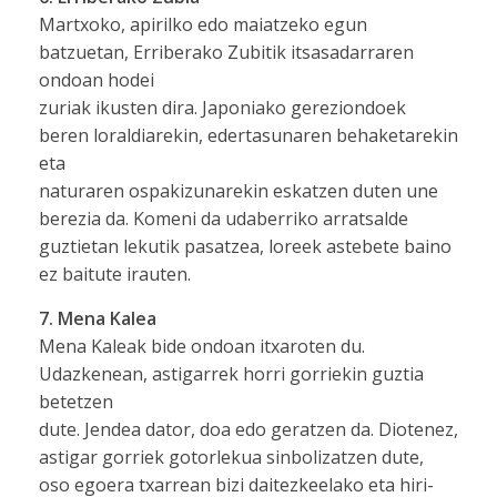
Martxoko, apirilko edo maiatzeko egun
batzuetan, Erriberako Zubitik itsasadarraren
ondoan hodei
zuriak ikusten dira. Japoniako gereziondoek
beren loraldiarekin, edertasunaren behaketarekin
eta
naturaren ospakizunarekin eskatzen duten une
berezia da. Komeni da udaberriko arratsalde
guztietan lekutik pasatzea, loreek astebete baino
ez baitute irauten.
7. Mena Kalea
Mena Kaleak bide ondoan itxaroten du.
Udazkenean, astigarrek horri gorriekin guztia
betetzen
dute. Jendea dator, doa edo geratzen da. Diotenez,
astigar gorriek gotorlekua sinbolizatzen dute,
oso egoera txarrean bizi daitezkeelako eta hiri-