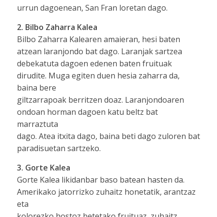
urrun dagoenean, San Fran loretan dago.
2. Bilbo Zaharra Kalea
Bilbo Zaharra Kalearen amaieran, hesi baten
atzean laranjondo bat dago. Laranjak sartzea
debekatuta dagoen edenen baten fruituak
dirudite. Muga egiten duen hesia zaharra da,
baina bere
giltzarrapoak berritzen doaz. Laranjondoaren
ondoan horman dagoen katu beltz bat
marraztuta
dago. Atea itxita dago, baina beti dago zuloren bat
paradisuetan sartzeko.
3. Gorte Kalea
Gorte Kalea likidanbar baso batean hasten da.
Amerikako jatorrizko zuhaitz honetatik, arantzaz
eta
kolorezko hostoz betetako fruituaz, zuhaitz