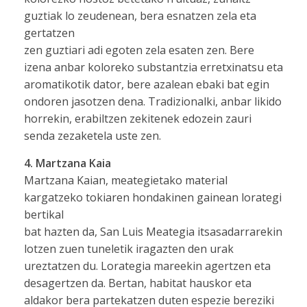
guztiak lo zeudenean, bera esnatzen zela eta
gertatzen
zen guztiari adi egoten zela esaten zen. Bere
izena anbar koloreko substantzia erretxinatsu eta
aromatikotik dator, bere azalean ebaki bat egin
ondoren jasotzen dena. Tradizionalki, anbar likido
horrekin, erabiltzen zekitenek edozein zauri
senda zezaketela uste zen.
4. Martzana Kaia
Martzana Kaian, meategietako material
kargatzeko tokiaren hondakinen gainean lorategi
bertikal
bat hazten da, San Luis Meategia itsasadarrarekin
lotzen zuen tuneletik iragazten den urak
ureztatzen du. Lorategia mareekin agertzen eta
desagertzen da. Bertan, habitat hauskor eta
aldakor bera partekatzen duten espezie bereziki