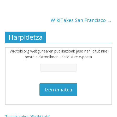
WikiTakes San Francisco
→
Harpidetza
Wikitoki.org webgunearen publikazioak jaso nahi ditut nire
posta elektronikoan. Idatzi zure e-posta
Tweets sobre "@wiki_toki"