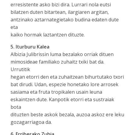
erresistente asko bizi dira. Lurrari nola eutsi
bilatzen duten bitartean, ilargiaren argitan,
antzinako aztarnategietako budina edaten dute
eta
kaiko hormak laztantzen dituzte.
5. Iturburu Kalea
Albizia Julibrissin luma bezalako orriak dituen
mimosideae familiako zuhaitz txiki bat da.
Urrutitik
hegan etorri den eta zuhaitzean bihurtutako txori
bat dirudi. Udan, espezie honetako lore arrosek
sasiama eta fruta tropikalen usain leuna
eskaintzen dute. Kanpotik etorri eta sustraiak
bota
dituzten beste askok bezala, auzoa askoz ere leku
gozagarriagoa da.
6. Erriberako Zubia