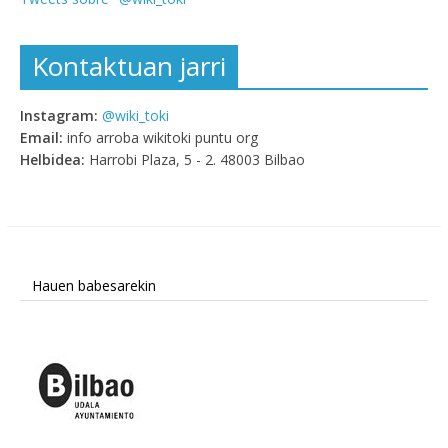
Kontaktuan jarri
Instagram:
@wiki_toki
Email:
info arroba wikitoki puntu org
Helbidea:
Harrobi Plaza, 5 - 2. 48003 Bilbao
Hauen babesarekin