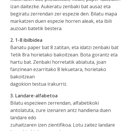
izan daitezke. Aukeratu zenbaki bat ausaz eta
begiratu zerrendan zer espezie den. Bilatu mapa
markatzen duen espezie horren aleak, eta ibili
auzoan batetik bestera.
2. 1-8 ibilbidea
Banatu paper bat 8 zatitan, eta idatzi zenbaki bat
1etik 8ra horietako bakoitzean. Bota gorantz eta
hartu bat. Zenbaki horretatik abiatuta, joan
fanzinean ezarritako 8 lekuetara, horietako
bakoitzean
dagokion testua irakurriz.
3. Landare-alfabetoa
Bilatu espezieen zerrendan, alfabetikoki
antolatuta, zure izenaren antz handiena duen
landare edo
zuhaitzaren izen zientifikoa. Lotu zaitez landare