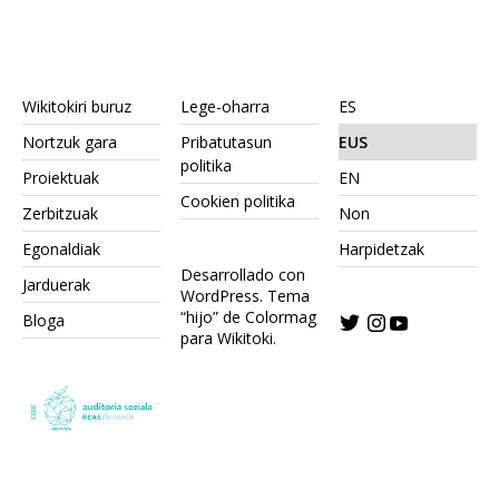
Wikitokiri buruz
Lege-oharra
ES
Nortzuk gara
Pribatutasun
EUS
politika
Proiektuak
EN
Cookien politika
Zerbitzuak
Non
Egonaldiak
Harpidetzak
Desarrollado con
Jarduerak
WordPress.
Tema
“hijo” de Colormag
Bloga
para Wikitoki
.