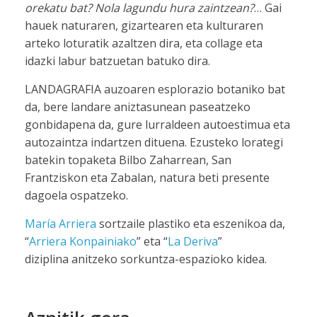
orekatu bat? Nola lagundu hura zaintzean?
… Gai
hauek naturaren, gizartearen eta kulturaren
arteko loturatik azaltzen dira, eta collage eta
idazki labur batzuetan batuko dira.
LANDAGRAFIA auzoaren esplorazio botaniko bat
da, bere landare aniztasunean paseatzeko
gonbidapena da, gure lurraldeen autoestimua eta
autozaintza indartzen dituena. Ezusteko lorategi
batekin topaketa Bilbo Zaharrean, San
Frantziskon eta Zabalan, natura beti presente
dagoela ospatzeko.
María Arriera
sortzaile plastiko eta eszenikoa da,
“
Arriera Konpainiako
” eta “
La Deriva
”
diziplina anitzeko sorkuntza-espazioko kidea.