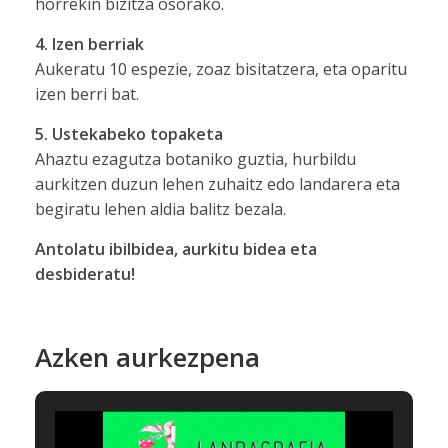
horrekin bizitza osorako.
4. Izen berriak
Aukeratu 10 espezie, zoaz bisitatzera, eta oparitu
izen berri bat.
5. Ustekabeko topaketa
Ahaztu ezagutza botaniko guztia, hurbildu
aurkitzen duzun lehen zuhaitz edo landarera eta
begiratu lehen aldia balitz bezala.
Antolatu ibilbidea, aurkitu bidea eta
desbideratu!
Azken aurkezpena