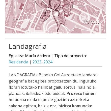
Landagrafia
Egiletza: María Arriera | Tipo de proyecto:
Residencia
|
2023
,
2024
LANDAGRAFIAk Bilboko Goi Auzoetako landare-
geografia bat egitea proposatzen du, inguruko
florari lotutako hainbat gailu sortuz, hala nola,
planoak, ibilbideak edo bideak.
Prozesu honen
helburua ez da espezie guztien azterketa
sakona egitea, baizik eta, bizitza komuneko