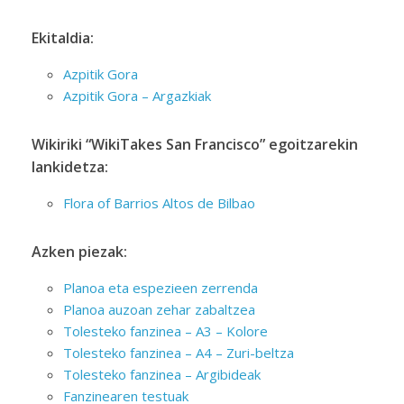
Ekitaldia:
Azpitik Gora
Azpitik Gora – Argazkiak
Wikiriki “WikiTakes San Francisco” egoitzarekin
lankidetza:
Flora of Barrios Altos de Bilbao
Azken piezak:
Planoa eta espezieen zerrenda
Planoa auzoan zehar zabaltzea
Tolesteko fanzinea – A3 – Kolore
Tolesteko fanzinea – A4 – Zuri-beltza
Tolesteko fanzinea – Argibideak
Fanzinearen testuak