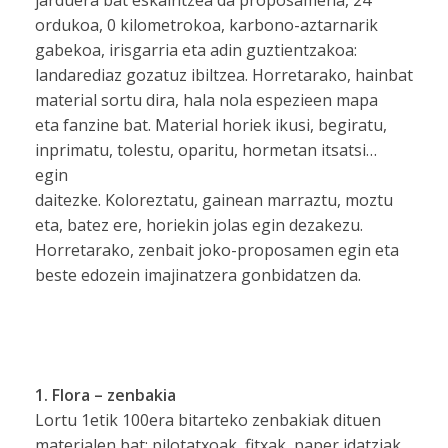
jarduera bat eskaintzea da proposamena, 24
ordukoa, 0 kilometrokoa, karbono-aztarnarik
gabekoa, irisgarria eta adin guztientzakoa:
landarediaz gozatuz ibiltzea. Horretarako, hainbat
material sortu dira, hala nola espezieen mapa
eta fanzine bat. Material horiek ikusi, begiratu,
inprimatu, tolestu, oparitu, hormetan itsatsi…
egin
daitezke. Koloreztatu, gainean marraztu, moztu
eta, batez ere, horiekin jolas egin dezakezu.
Horretarako, zenbait joko-proposamen egin eta
beste edozein imajinatzera gonbidatzen da.
1. Flora – zenbakia
Lortu 1etik 100era bitarteko zenbakiak dituen
materialen bat; pilotatxoak, fitxak, paper idatziak…