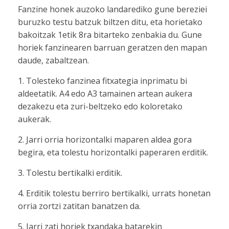
Fanzine honek auzoko landarediko gune bereziei
buruzko testu batzuk biltzen ditu, eta horietako
bakoitzak 1etik 8ra bitarteko zenbakia du. Gune
horiek fanzinearen barruan geratzen den mapan
daude, zabaltzean.
1. Tolesteko fanzinea fitxategia inprimatu bi
aldeetatik. A4 edo A3 tamainen artean aukera
dezakezu eta zuri-beltzeko edo koloretako
aukerak.
2. Jarri orria horizontalki maparen aldea gora
begira, eta tolestu horizontalki paperaren erditik.
3. Tolestu bertikalki erditik.
4. Erditik tolestu berriro bertikalki, urrats honetan
orria zortzi zatitan banatzen da.
5. Jarri zati horiek txandaka batarekin