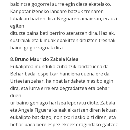
baldintza gogorrei aurre egin diezaieketelako.
Kanpotar izeneko landare batzuk trenaren
lubakian hazten dira. Neguaren amaieran, erauzi
egiten
dituzte baina beti berriro ateratzen dira. Haziak,
sustraiak eta kimuak ebakitzen dituzten tresnak
baino gogorragoak dira.
8. Bruno Mauricio Zabala Kalea
Eukaliptoa munduko zuhaitzik landatuena da.
Behar bada, ospe txar handiena duena ere da.
Urteetan zehar, hainbat landaketa masibo egin
dira, eta lurra erre era degradatzea eta behar
duen
ur baino gehiago hartzea leporatu diote. Zabala
eta Ángela Figuera kaleak elkartzen diren lekuan
eukalipto bat dago, non txori asko bizi diren, eta
behar bada bere espeziekoek eragindako gaitzez