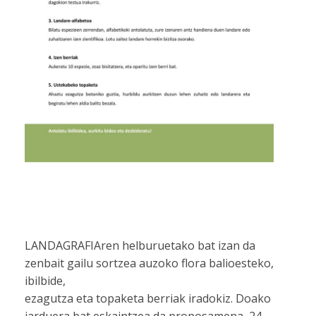
LANDAGRAFIAren helburuetako bat izan da
zenbait gailu sortzea auzoko flora balioesteko,
ibilbide,
ezagutza eta topaketa berriak iradokiz. Doako