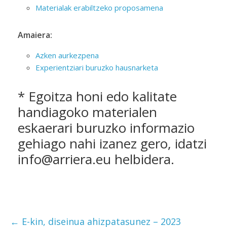
Materialak erabiltzeko proposamena
Amaiera:
Azken aurkezpena
Experientziari buruzko hausnarketa
* Egoitza honi edo kalitate
handiagoko materialen
eskaerari buruzko informazio
gehiago nahi izanez gero, idatzi
info@arriera.eu helbidera.
←
E-kin, diseinua ahizpatasunez – 2023