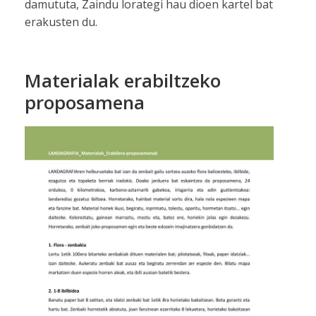
damututa, Zaindu lorategi hau dioen kartel bat
erakusten du.
Materialak erabiltzeko
proposamena