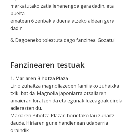
markatutako zatia lehenengoa gera dadin, eta
buelta
ematean 6 zenbakia duena atzeko aldean gera
dadin.
6. Dagoeneko tolestuta dago fanzinea. Gozatu!
Fanzinearen testuak
1. Mariaren Bihotza Plaza
Lirio zuhaitza magnoliazeoen familiako zuhaixka
txiki bat da. Magnolia japoniarra otsailaren
amaieran loratzen da eta egunak luzeagoak direla
adierazten du.
Mariaren Bihotza Plazan horietako lau zuhaitz
daude. Hiriaren gune handienean udaberria
oraindik