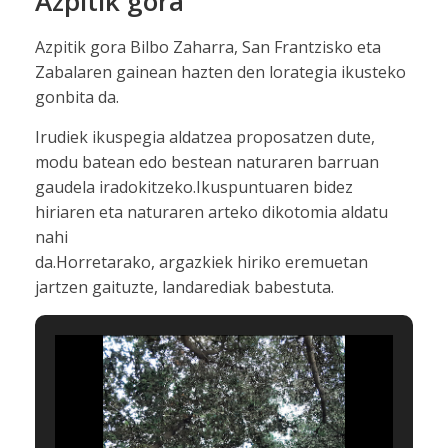
Azpitik gora
Azpitik gora Bilbo Zaharra, San Frantzisko eta
Zabalaren gainean hazten den lorategia ikusteko
gonbita da.
Irudiek ikuspegia aldatzea proposatzen dute,
modu batean edo bestean naturaren barruan
gaudela iradokitzeko.Ikuspuntuaren bidez
hiriaren eta naturaren arteko dikotomia aldatu
nahi
da.Horretarako, argazkiek hiriko eremuetan
jartzen gaituzte, landarediak babestuta.