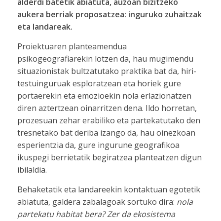
alderdi batetik abiatuta, auzoan bizitzeko
aukera berriak proposatzea: inguruko zuhaitzak
eta landareak.
Proiektuaren planteamendua
psikogeografiarekin lotzen da, hau mugimendu
situazionistak bultzatutako praktika bat da, hiri-
testuinguruak esploratzean eta horiek gure
portaerekin eta emozioekin nola erlazionatzen
diren aztertzean oinarritzen dena. Ildo horretan,
prozesuan zehar erabiliko eta partekatutako den
tresnetako bat deriba izango da, hau oinezkoan
esperientzia da, gure ingurune geografikoa
ikuspegi berrietatik begiratzea planteatzen digun
ibilaldia.
Behaketatik eta landareekin kontaktuan egotetik
abiatuta, galdera zabalagoak sortuko dira:
nola
partekatu habitat bera? Zer da ekosistema