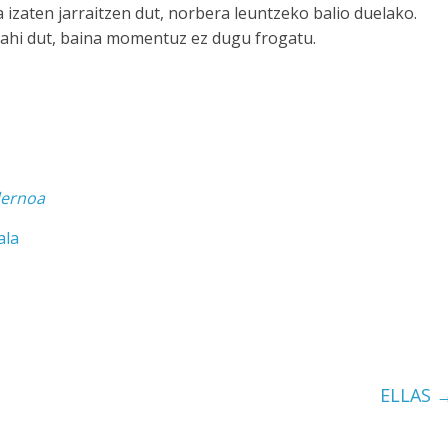
izaten jarraitzen dut, norbera leuntzeko balio duelako.
i nahi dut, baina momentuz ez dugu frogatu.
dernoa
ala
ELLAS