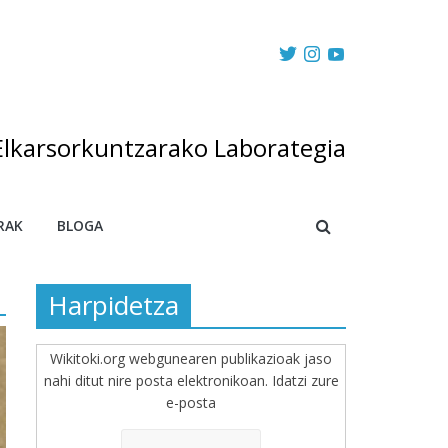
Elkarsorkuntzarako Laborategia
RAK
BLOGA
Harpidetza
Wikitoki.org webgunearen publikazioak jaso
nahi ditut nire posta elektronikoan. Idatzi zure
e-posta