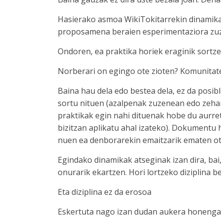
Hasierako asmoa WikiTokitarrekin dinamika
proposamena beraien esperimentaziora zuz
Ondoren, ea praktika horiek eraginik sortz
Norberari on egingo ote zioten? Komunitat
Baina hau dela edo bestea dela, ez da posi
sortu nituen (azalpenak zuzenean edo zeha
praktikak egin nahi dituenak hobe du aurre
bizitzan aplikatu ahal izateko). Dokumentu ho
nuen ea denborarekin emaitzarik ematen ot
Egindako dinamikak atseginak izan dira, bai,
onurarik ekartzen. Hori lortzeko diziplina b
Eta diziplina ez da erosoa
Eskertuta nago izan dudan aukera honengat