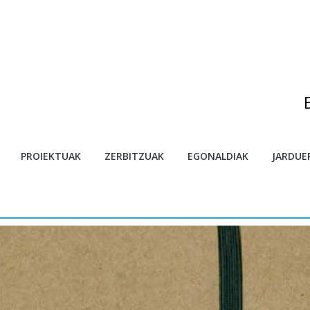
egonaldietarako deialdia
PROIEKTUAK
ZERBITZUAK
EGONALDIAK
JARDUE