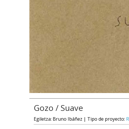
Gozo / Suave
Egiletza: Bruno Ibáñez | Tipo de proyecto:
R