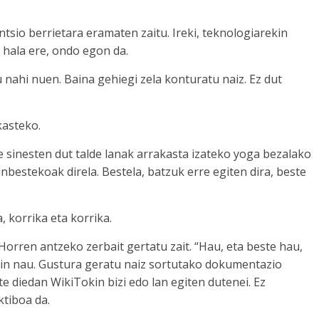
ntsio berrietara eramaten zaitu. Ireki, teknologiarekin
a hala ere, ondo egon da.
ahi nuen. Baina gehiegi zela konturatu naiz. Ez dut
kasteko.
 sinesten dut talde lanak arrakasta izateko yoga bezalako
bestekoak direla. Bestela, batzuk erre egiten dira, beste
, korrika eta korrika.
orren antzeko zerbait gertatu zait. “Hau, eta beste hau,
gin nau. Gustura geratu naiz sortutako dokumentazio
te diedan WikiTokin bizi edo lan egiten dutenei. Ez
ktiboa da.