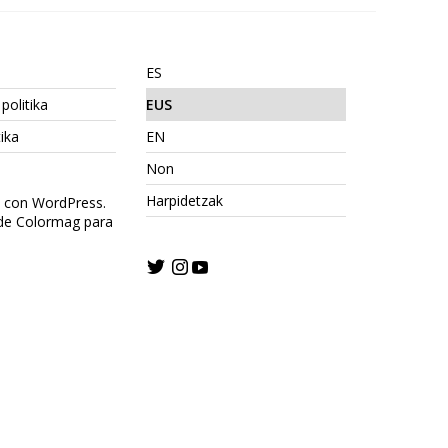
ES
politika
EUS
ika
EN
Non
Harpidetzak
o con WordPress.
 de Colormag para