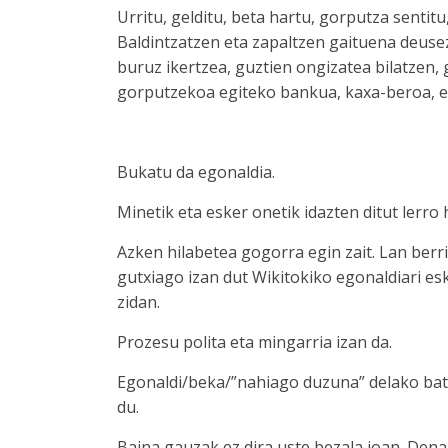
Urritu, gelditu, beta hartu, gorputza sentit
Baldintzatzen eta zapaltzen gaituena deusez
buruz ikertzea, guztien ongizatea bilatzen,
gorputzekoa egiteko bankua, kaxa-beroa, e
Bukatu da egonaldia.
Minetik eta esker onetik idazten ditut lerro
Azken hilabetea gogorra egin zait. Lan berr
gutxiago izan dut Wikitokiko egonaldiari e
zidan.
Prozesu polita eta mingarria izan da.
Egonaldi/beka/”nahiago duzuna” delako bat 
du.
Baina gauzak ez dira uste bezala joan. Dena 