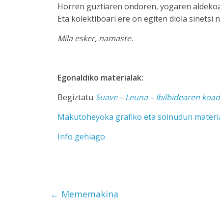
Horren guztiaren ondoren, yogaren aldekoa 
Eta kolektiboari ere on egiten diola sinets
Mila esker, namaste.
Egonaldiko materialak:
Begiztatu
Suave – Leuna – Ibilbidearen koa
Makutoheyoka grafiko eta soinudun materi
Info gehiago
←
Mememakina