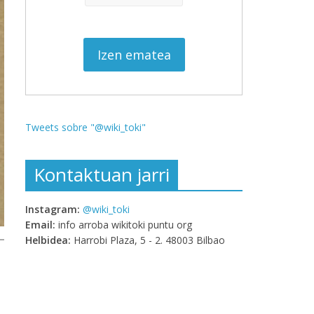
Tweets sobre "@wiki_toki"
Kontaktuan jarri
Instagram:
@wiki_toki
Email:
info arroba wikitoki puntu org
Helbidea:
Harrobi Plaza, 5 - 2. 48003 Bilbao