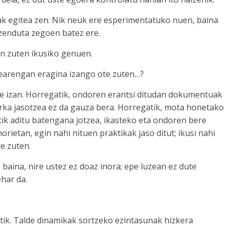
k egitea zen. Nik neuk ere esperimentatuko nuen, baina
enduta zegoen batez ere.
en zuten ikusiko genuen.
earengan eragina izango ote zuten…?
ble izan. Horregatik, ondoren erantsi ditudan dokumentuak
rka jasotzea ez da gauza bera. Horregatik, mota honetako
tik aditu batengana jotzea, ikasteko eta ondoren bere
rietan, egin nahi nituen praktikak jaso ditut; ikusi nahi
e zuten.
 baina, nire ustez ez doaz inora; epe luzean ez dute
ehar da.
ik. Talde dinamikak sortzeko ezintasunak hizkera