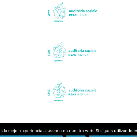
 la mejor experiencia al usuario en nuestra web. Si sigues utilizando 