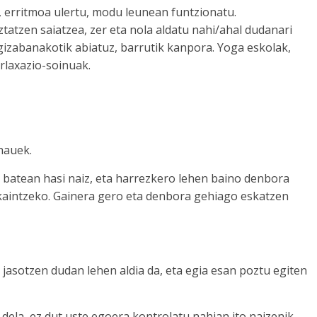
u, erritmoa ulertu, modu leunean funtzionatu.
tatzen saiatzea, zer eta nola aldatu nahi/ahal dudanari
 gizabanakotik abiatuz, barrutik kanpora. Yoga eskolak,
rlaxazio-soinuak.
 hauek.
i batean hasi naiz, eta harrezkero lehen baino denbora
skaintzeko. Gainera gero eta denbora gehiago eskatzen
jasotzen dudan lehen aldia da, eta egia esan poztu egiten
dela, ez dut uste egoera kontrolatu nahian ito naizenik.