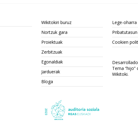
Wikitokiri buruz
Lege-oharra
Nortzuk gara
Pribatutasun 
Proiektuak
Cookien polit
Zerbitzuak
Egonaldiak
Desarrollad
Tema “hijo”
Jarduerak
Wikitoki
.
Bloga