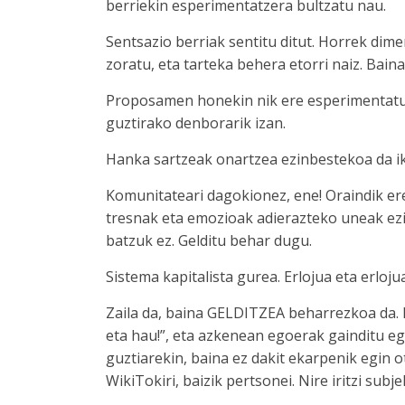
berriekin esperimentatzera bultzatu nau.
Sentsazio berriak sentitu ditut. Horrek dime
zoratu, eta tarteka behera etorri naiz. Bain
Proposamen honekin nik ere esperimentatu n
guztirako denborarik izan.
Hanka sartzeak onartzea ezinbestekoa da i
Komunitateari dagokionez, ene! Oraindik ere
tresnak eta emozioak adierazteko uneak ezin
batzuk ez. Gelditu behar dugu.
Sistema kapitalista gurea. Erlojua eta erlojua
Zaila da, baina GELDITZEA beharrezkoa da. H
eta hau!”, eta azkenean egoerak gainditu e
guztiarekin, baina ez dakit ekarpenik egin o
WikiTokiri, baizik pertsonei. Nire iritzi subje