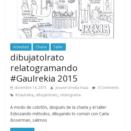
Actividad
Charla
Taller
dibujatolrato
relatogramando
#GauIrekia 2015
diciembre 14, 2015
Josune Urrutia Asua
0 Comments
,
,
#GauIrekia
dibujatolrato
relatograma
A modo de colofón, después de la charla y el taller
Esbozando métodos, dibujando lo común con Carla
Boserman, salimos