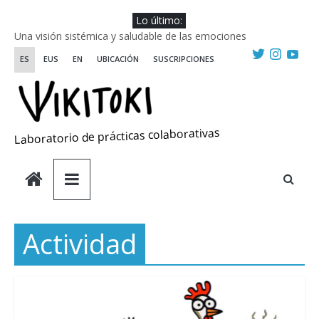
Saltar
Lo último:
al
Una visión sistémica y saludable de las emociones
contenido
Investigando y haciendo desde-con las artes
ES
EUS
EN
UBICACIÓN
SUSCRIPCIONES
Wikiriki 2025 ::: Residencias seleccionadas
WIKIRIKI ::: Convocatoria de residencias de investigación y
creación 2025
Escuela de Prácticas Transformadoras
Laboratorio de prácticas colaborativas
Actividad