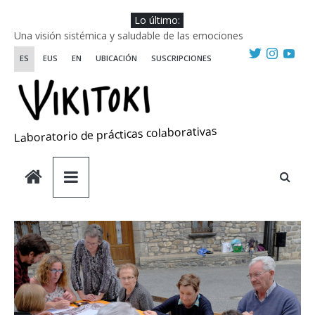
Saltar
Lo último:
al
Una visión sistémica y saludable de las emociones
contenido
Investigando y haciendo desde-con las artes
ES
EUS
EN
UBICACIÓN
SUSCRIPCIONES
Wikiriki 2025 ::: Residencias seleccionadas
WIKIRIKI ::: Convocatoria de residencias de investigación y
creación 2025
Escuela de Prácticas Transformadoras
Laboratorio de prácticas colaborativas