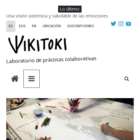
Saltar
Lo último:
al
Una visión sistémica y saludable de las emociones
contenido
Investigando y haciendo desde-con las artes
ES
EUS
EN
UBICACIÓN
SUSCRIPCIONES
Wikiriki 2025 ::: Residencias seleccionadas
WIKIRIKI ::: Convocatoria de residencias de investigación y
creación 2025
Escuela de Prácticas Transformadoras
Laboratorio de prácticas colaborativas