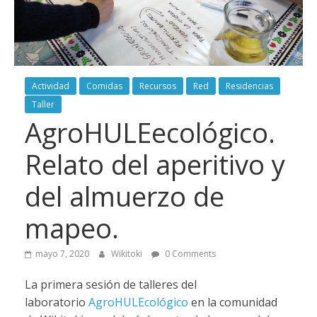
Actividad
Comidas
Recursos
Red
Residencias
Taller
AgroHULEecológico.
Relato del aperitivo y
del almuerzo de
mapeo.
mayo 7, 2020
Wikitoki
0 Comments
La primera sesión de talleres del
laboratorio
AgroHULEcológico
en la comunidad