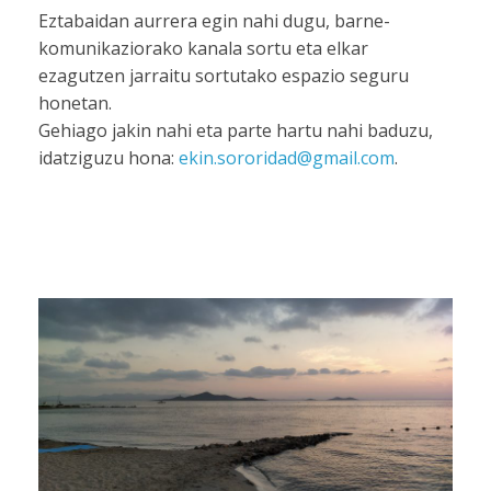
Eztabaidan aurrera egin nahi dugu, barne-
komunikaziorako kanala sortu eta elkar
ezagutzen jarraitu sortutako espazio seguru
honetan.
Gehiago jakin nahi eta parte hartu nahi baduzu,
idatziguzu hona:
ekin.sororidad@gmail.com
.