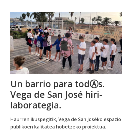
Un barrio para todⒶs.
Vega de San José hiri-
laborategia.
Haurren ikuspegitik, Vega de San Joséko espazio
publikoen kalitatea hobetzeko
proiektua.