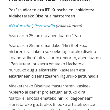
PezEstudioren eta IED Kunsthalen lankidetza
Aldaketarako Diseinua masterrean
IED Kunsthal
,
Pezestudio
(Irakaskuntza)
Azaroaren 25ean eta abenduaren 17an.
Azaroaren 25ean emandako “Hiri Biotikoa:
hiriaren eraldaketa sozioekologikorako diseinu
kolaboratiboa” hitzaldiaren ondoren, abenduaren
17an urteari bukaera emateko Hackatoia
burutuko dugu: elkarrekin ikastearen eta
elkarlanean diseinatzearen inguruko jardunaldia.
Aldaketarako Diseinua masterraren ikasleek
“Abierto al cierre” proiektuan arituko dira
“saltokiei ahotsa emateko hiri ixil dagoenean”.
Horretarako guztirako, Bilboko artistek sortze-