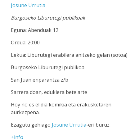
Josune Urrutia
Burgoseko Liburutegi publikoak
Eguna: Abenduak 12
Ordua: 20:00
Lekua: Liburutegi erabilera anitzeko gelan (sotoa)
Burgoseko Liburutegi publikoa
San Juan enparantza z/b
Sarrera doan, edukiera bete arte
Hoy no es el día komikia eta erakusketaren
aurkezpena.
Ezagutu gehiago
Josune Urrutia
-eri buruz.
+info