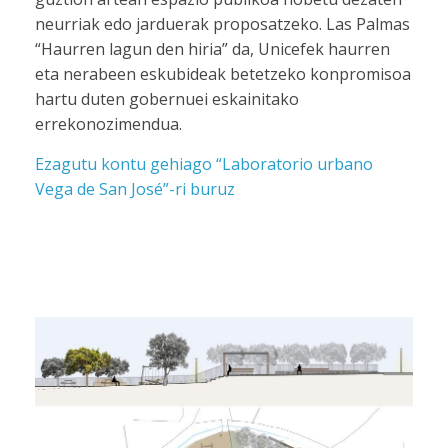
neurriak edo jarduerak proposatzeko. Las Palmas
“Haurren lagun den hiria” da, Unicefek haurren
eta nerabeen eskubideak betetzeko konpromisoa
hartu duten gobernuei eskainitako
errekonozimendua.
Ezagutu kontu gehiago “
Laboratorio urbano
Vega de San José
”-ri buruz