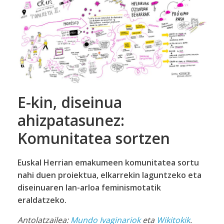
E-kin, diseinua
ahizpatasunez:
Komunitatea sortzen
Euskal Herrian emakumeen komunitatea sortu
nahi duen proiektua, elkarrekin laguntzeko eta
diseinuaren lan-arloa feminismotatik
eraldatzeko.
Antolatzailea:
Mundo Ivaginariok
eta
Wikitokik
.