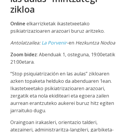
zikloa
Online
elkarrizketak ikastetxeetako
psikiatrizazioaren arazoari buruz aritzeko.
Antolatzailea:
La Porvenir
-en
Hezkuntza Nodoa
Zoom
bidez
: Abenduak 1, osteguna, 19:00etatik
21:00etara.
“Stop psiquiatrización en las aulas” zikloaren
azken topaketa helduko da abenduaren 1ean.
Ikastetxeetako psikiatrizazioaren arazoari,
zergatik eta nola ekiditeari eta egoera zailen
aurrean erantzuteko aukerei buruz hitz egiten
jarraituko dugu.
Oraingoan irakasleri, orientazio talderi,
atezaineri, administraritza-langileri, garbiketa-