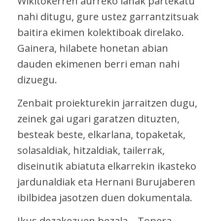
Wikitokerren aurreko lanak partekatu
nahi ditugu, gure ustez garrantzitsuak
baitira ekimen kolektiboak direlako.
Gainera, hilabete honetan abian
dauden ekimenen berri eman nahi
dizuegu.
Zenbait proiekturekin jarraitzen dugu,
zeinek gai ugari garatzen dituzten,
besteak beste, elkarlana, topaketak,
solasaldiak, hitzaldiak, tailerrak,
diseinutik abiatuta elkarrekin ikasteko
jardunaldiak eta Hernani Burujaberen
ibilbidea jasotzen duen dokumentala.
Ikus dezakezuen bezala… Topera