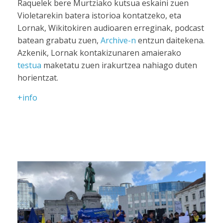
Raquelek bere Murtziako kutsua eskaini zuen
Violetarekin batera istorioa kontatzeko, eta
Lornak, Wikitokiren audioaren erreginak, podcast
batean grabatu zuen,
Archive-n
entzun daitekena.
Azkenik, Lornak kontakizunaren amaierako
testua
maketatu zuen irakurtzea nahiago duten
horientzat.
+info