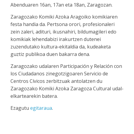
Abenduaren 16an, 17an eta 18an, Zaragozan.
Zaragozako Komiki Azoka Aragoiko komikiaren
festa handia da. Pertsona orori, profesionaleri
zein zaleri, adituri, ikusnahiri, bildumagileri edo
komikiak lehendabizi irakurtzen dutenei
zuzendutako kultura-ekitaldia da, kudeaketa
guztiz publikoa duen bakarra dena.
Zaragozako udalaren Participación y Relación con
los Ciudadanos zinegotzigoaren Servicio de
Centros Cívicos zerbitzuak antolatzen du
Zaragozako Komiki Azoka Zaragoza Cultural udal-
elkartearekin batera.
Ezagutu
egitaraua
.