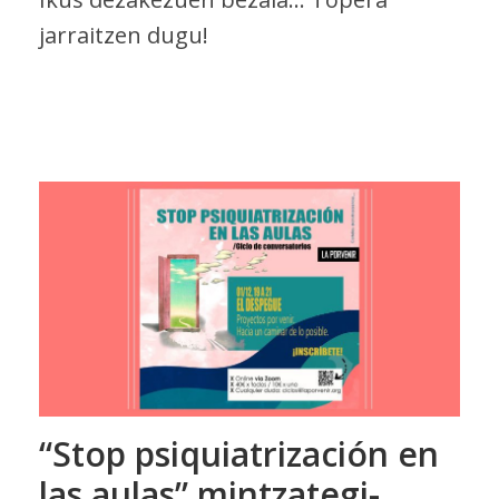
jarraitzen dugu!
“Stop psiquiatrización en
las aulas” mintzategi-