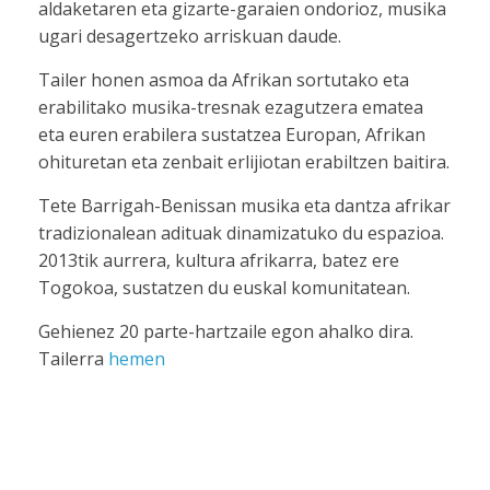
aldaketaren eta gizarte-garaien ondorioz, musika
ugari desagertzeko arriskuan daude.
Tailer honen asmoa da Afrikan sortutako eta
erabilitako musika-tresnak ezagutzera ematea
eta euren erabilera sustatzea Europan, Afrikan
ohituretan eta zenbait erlijiotan erabiltzen baitira.
Tete Barrigah-Benissan musika eta dantza afrikar
tradizionalean adituak dinamizatuko du espazioa.
2013tik aurrera, kultura afrikarra, batez ere
Togokoa, sustatzen du euskal komunitatean.
Gehienez 20 parte-hartzaile egon ahalko dira.
Tailerra
hemen