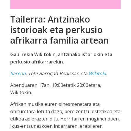
Tailerra: Antzinako
istorioak eta perkusio
afrikarra familia artean
Gau Irekia Wikitokin, antzinako istoriokin eta
perkusio afrikarrarekin.
Sarean
, Tete Barrigah-Benissan eta
Wikitoki.
Abenduaren 17an, 19:00etatik 20:00etara,
Wikitokin.
Afrikan musika euren sinesmenetara eta
ohituretara lotuta dago; bere zentzu estetikoa eta
etikoa adierazten ditu. Herritarren mugimenduen,
ikus-entzunezkoen indarraren, erabileren