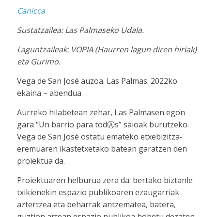
Canicca
Sustatzailea: Las Palmaseko Udala.
Laguntzaileak: VOPIA (Haurren lagun diren hiriak)
eta Gurimo.
Vega de San José auzoa. Las Palmas. 2022ko
ekaina – abendua
Aurreko hilabetean zehar, Las Palmasen egon
gara “Un barrio para todⒶs” saioak burutzeko.
Vega de San José ostatu emateko etxebizitza-
eremuaren ikastetxetako batean garatzen den
proiektua da.
Proiektuaren helburua zera da: bertako biztanle
txikienekin espazio publikoaren ezaugarriak
aztertzea eta beharrak antzematea, batera,
guztion artean espazio publikoa hobetu dezaten