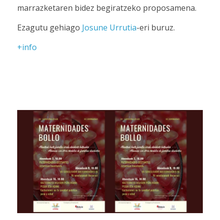
marrazketaren bidez begiratzeko proposamena.
Ezagutu gehiago
Josune Urrutia
-eri buruz.
+info