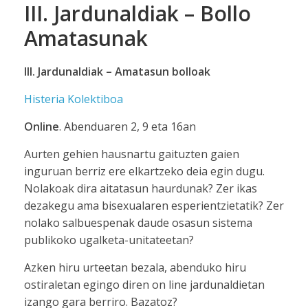
III. Jardunaldiak – Bollo
Amatasunak
III. Jardunaldiak – Amatasun bolloak
Histeria Kolektiboa
Online
. Abenduaren 2, 9 eta 16an
Aurten gehien hausnartu gaituzten gaien
inguruan berriz ere elkartzeko deia egin dugu.
Nolakoak dira aitatasun haurdunak? Zer ikas
dezakegu ama bisexualaren esperientzietatik? Zer
nolako salbuespenak daude osasun sistema
publikoko ugalketa-unitateetan?
Azken hiru urteetan bezala, abenduko hiru
ostiraletan egingo diren on line jardunaldietan
izango gara berriro. Bazatoz?