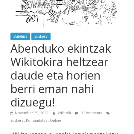
Buletina
Euskera
Abenduko ekintzak
Wikitokira heltzear
daude eta horien
berri eman nahi
dizuegu!
November 29, 2022
Wikitoki
0 Comments
,
,
Euskera
Komunitatea
Online