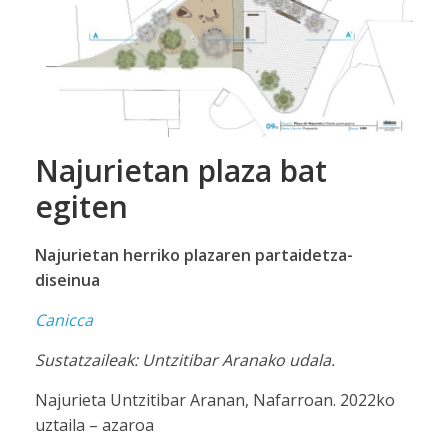
Najurietan plaza bat
egiten
Najurietan herriko plazaren partaidetza-
diseinua
Canicca
Sustatzaileak: Untzitibar Aranako udala.
Najurieta Untzitibar Aranan, Nafarroan. 2022ko
uztaila – azaroa