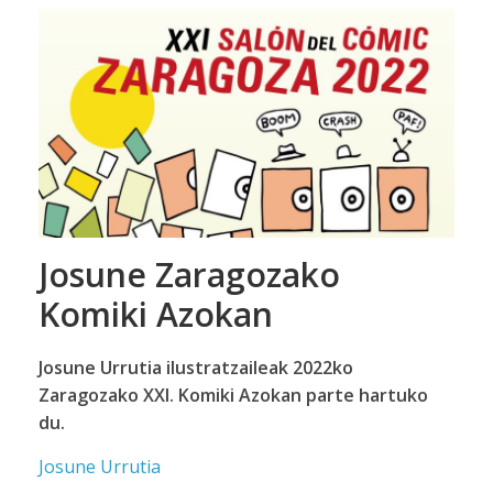
Josune Zaragozako
Komiki Azokan
Josune Urrutia ilustratzaileak 2022ko
Zaragozako XXI. Komiki Azokan parte hartuko
du.
Josune Urrutia