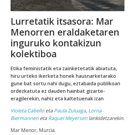
Lurretatik itsasora: Mar
Menorren eraldaketaren
inguruko kontakizun
kolektiboa
Etika feministatik eta zainketetatik abiatuta,
hiru urteko ikerketa honek hausnarketarako
gune bat sortu nahi dugu, eztabaida publikoan
ordezkatuta ez dauden hainbat gizarte-
eragilerekin, nahiz eta kaltetuenak izan
Violeta Cabello
eta
Paula Zuluaga
,
Lorna
Biermannen
eta
Raquel Meyersen
lankidetzarekin.
Mar Menor, Murcia.