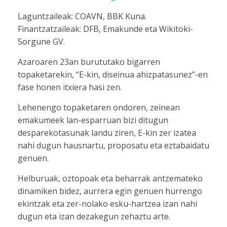
Laguntzaileak: COAVN, BBK Kuna.
Finantzatzaileak: DFB, Emakunde eta Wikitoki-
Sorgune GV.
Azaroaren 23an burututako bigarren
topaketarekin, “E-kin, diseinua ahizpatasunez”-en
fase honen itxiera hasi zen.
Lehenengo topaketaren ondoren, zeinean
emakumeek lan-esparruan bizi ditugun
desparekotasunak landu ziren, E-kin zer izatea
nahi dugun hausnartu, proposatu eta eztabaidatu
genuen.
Helburuak, oztopoak eta beharrak antzemateko
dinamiken bidez, aurrera egin genuen hurrengo
ekintzak eta zer-nolako esku-hartzea izan nahi
dugun eta izan dezakegun zehaztu arte.