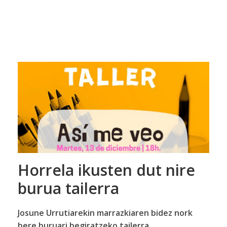
Horrela ikusten dut nire
burua tailerra
Josune Urrutiarekin marrazkiaren bidez nork
bere buruari begiratzeko tailerra