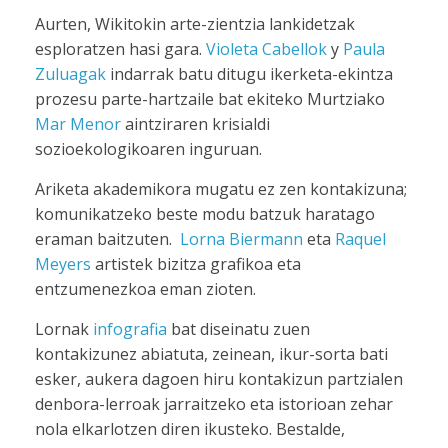
Aurten, Wikitokin arte-zientzia lankidetzak
esploratzen hasi gara.
Violeta Cabellok
y
Paula
Zuluagak
indarrak batu ditugu ikerketa-ekintza
prozesu parte-hartzaile bat ekiteko Murtziako
Mar Menor
aintziraren krisialdi
sozioekologikoaren inguruan.
Ariketa akademikora mugatu ez zen kontakizuna;
komunikatzeko beste modu batzuk haratago
eraman baitzuten.
Lorna Biermann
eta
Raquel
Meyers
artistek bizitza grafikoa eta
entzumenezkoa eman zioten.
Lornak
infografia
bat diseinatu zuen
kontakizunez abiatuta, zeinean, ikur-sorta bati
esker, aukera dagoen hiru kontakizun partzialen
denbora-lerroak jarraitzeko eta istorioan zehar
nola elkarlotzen diren ikusteko. Bestalde,