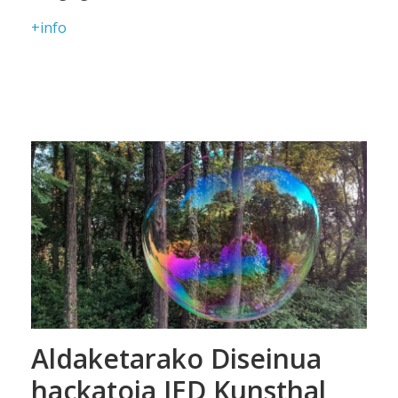
+info
Aldaketarako Diseinua
hackatoia IED Kunsthal