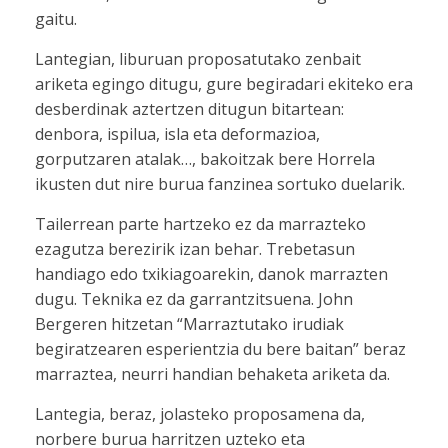
gaitu.
Lantegian, liburuan proposatutako zenbait
ariketa egingo ditugu, gure begiradari ekiteko era
desberdinak aztertzen ditugun bitartean:
denbora, ispilua, isla eta deformazioa,
gorputzaren atalak…, bakoitzak bere Horrela
ikusten dut nire burua fanzinea sortuko duelarik.
Tailerrean parte hartzeko ez da marrazteko
ezagutza berezirik izan behar. Trebetasun
handiago edo txikiagoarekin, danok marrazten
dugu. Teknika ez da garrantzitsuena. John
Bergeren hitzetan “Marraztutako irudiak
begiratzearen esperientzia du bere baitan” beraz
marraztea, neurri handian behaketa ariketa da.
Lantegia, beraz, jolasteko proposamena da,
norbere burua harritzen uzteko eta