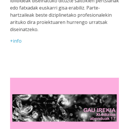
ibilbideak diseinatuko dituzte saltokien pertsianak
edo fatxadak euskarri gisa erabiliz. Parte-
hartzaileak beste diziplinetako profesionalekin
arituko dira proiektuaren hurrengo urratsak
diseinatzeko.
+info