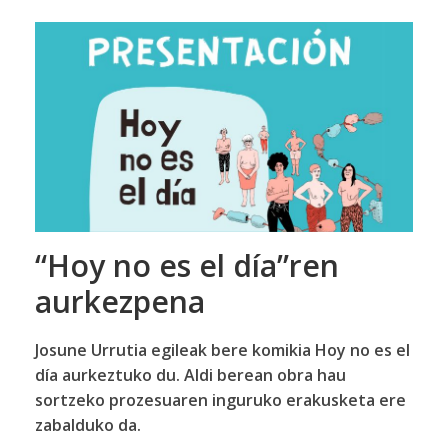
“Hoy no es el día”ren
aurkezpena
Josune Urrutia egileak bere komikia Hoy no es el
día aurkeztuko du. Aldi berean obra hau
sortzeko prozesuaren inguruko erakusketa ere
zabalduko da.