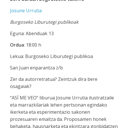
Josune Urrutia
Burgoseko Liburutegi publikoak
Eguna: Abenduak 13
Ordua
: 18:00 h
Lekua: Burgoseko Liburutegi publikoa
San Juan enparantza z/b
Zer da autorretratua? Zeintzuk dira bere
osagaiak?
“ASÍ ME VEO” liburua Josune Urrutia ilustratzaile
eta marrazkilariak lehen pertsonan egindako
ikerketa eta esperimentazio sakonen
prozesuaren emaitza da. Proposamen honek
behaketa, hausnarketa eta ekintzara gonbidatzen