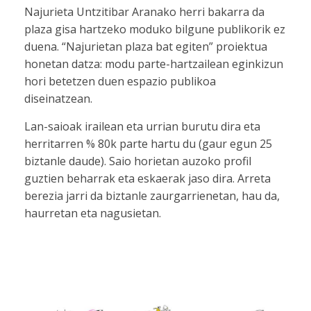
Najurieta Untzitibar Aranako herri bakarra da
plaza gisa hartzeko moduko bilgune publikorik ez
duena. “Najurietan plaza bat egiten” proiektua
honetan datza: modu parte-hartzailean eginkizun
hori betetzen duen espazio publikoa
diseinatzean.
Lan-saioak irailean eta urrian burutu dira eta
herritarren % 80k parte hartu du (gaur egun 25
biztanle daude). Saio horietan auzoko profil
guztien beharrak eta eskaerak jaso dira. Arreta
berezia jarri da biztanle zaurgarrienetan, hau da,
haurretan eta nagusietan.