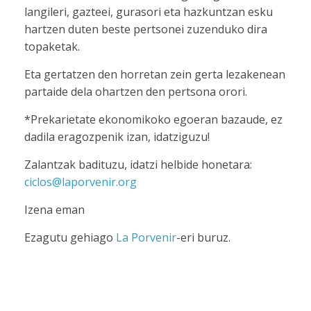
langileri, gazteei, gurasori eta hazkuntzan esku
hartzen duten beste pertsonei zuzenduko dira
topaketak.
Eta gertatzen den horretan zein gerta lezakenean
partaide dela ohartzen den pertsona orori.
*Prekarietate ekonomikoko egoeran bazaude, ez
dadila eragozpenik izan, idatziguzu!
Zalantzak badituzu, idatzi helbide honetara:
ciclos@laporvenir.org
Izena eman
Ezagutu gehiago
La Porvenir
-eri buruz.