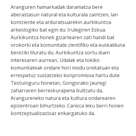
Aranguren hamarkadak daramatza bere
aberastasun natural eta kulturala zaintzen, lan
kontziente eta arduratsuarekin aurkikuntza
arkeologiko bat egin du: Irulegiren Eskua.
Aurkikuntza honek gizartearen zati handi bat
orokorki eta komunitate zientifiko eta euskalduna
bereziki liluratu du. Aurkikuntza sortu duen
interesaren aurrean, Udalak eta tokiko
komunitateak ondare hori modu orekatuan eta
errespetuz sustatzeko konpromisoa hartu dute.
Testuinguru honetan, Gongorako Jauregi
zaharraren berreskurapena bultzatu da,
Arangureneko natura eta kultura ondarearen
epizentroan bihurtzeko. Canicca leku berri honen
kontzeptualizazioaz enkargatuko da.