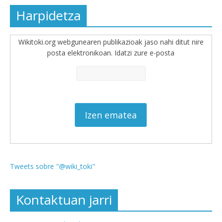
Harpidetza
Wikitoki.org webgunearen publikazioak jaso nahi ditut nire
posta elektronikoan. Idatzi zure e-posta
Tweets sobre "@wiki_toki"
Kontaktuan jarri