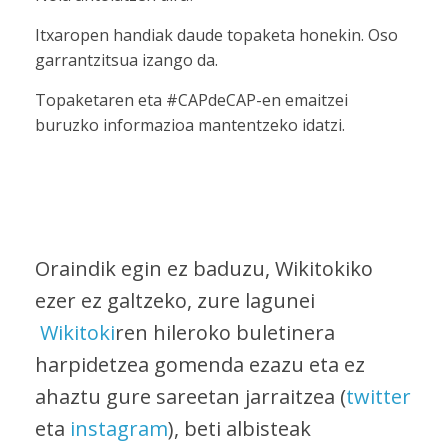
Itxaropen handiak daude topaketa honekin. Oso
garrantzitsua izango da.
Topaketaren eta #CAPdeCAP-en emaitzei
buruzko informazioa mantentzeko idatzi.
Oraindik egin ez baduzu, Wikitokiko
ezer ez galtzeko, zure lagunei
Wikitoki
ren hileroko buletinera
harpidetzea gomenda ezazu eta ez
ahaztu gure sareetan jarraitzea (
twitter
eta
instagram
), beti albisteak