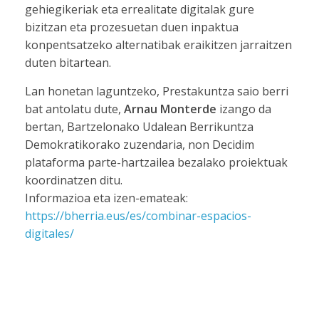
gehiegikeriak eta errealitate digitalak gure
bizitzan eta prozesuetan duen inpaktua
konpentsatzeko alternatibak eraikitzen jarraitzen
duten bitartean.
Lan honetan laguntzeko, Prestakuntza saio berri
bat antolatu dute,
Arnau Monterde
izango da
bertan, Bartzelonako Udalean Berrikuntza
Demokratikorako zuzendaria, non Decidim
plataforma parte-hartzailea bezalako proiektuak
koordinatzen ditu.
Informazioa eta izen-emateak:
https://bherria.eus/es/combinar-espacios-
digitales/