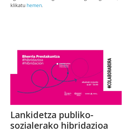
klikatu
hemen
.
Lankidetza publiko-
sozialerako hibridazioa