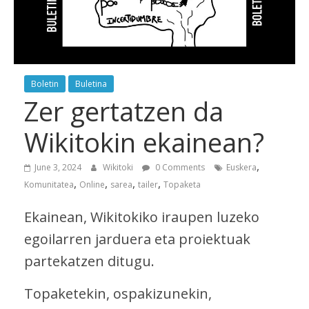
Boletin
Buletina
Zer gertatzen da
Wikitokin ekainean?
,
June 3, 2024
Wikitoki
0 Comments
Euskera
,
,
,
,
Komunitatea
Online
sarea
tailer
Topaketa
Ekainean, Wikitokiko iraupen luzeko
egoilarren jarduera eta proiektuak
partekatzen ditugu.
Topaketekin, ospakizunekin,