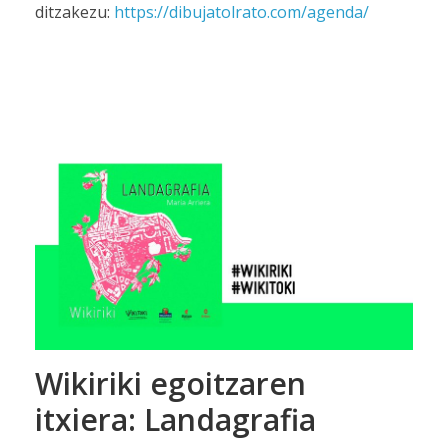
ditzakezu:
https://dibujatolrato.com/agenda/
Wikiriki egoitzaren
itxiera: Landagrafia