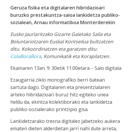
Geruza fisika eta digitalaren hibridazioari
buruzko prestakuntza-saioa lankidetza publiko-
sozialean, Arnau informatiboa Monterderekin
Eusko Jaurlaritzako Gizarte Gaietako Saila eta
Boluntariotzaren Euskal Kontseilua bultzatzen
ditu. Kokoordinatzen eta garatzen ditu:
ColaBoraBora
, Komunikatik eta Korapilatzen.
Ekainaren 13an. 9: 30etik 11:00etara – Saio digitala
Ezaugarria ziklo monografiko berri batean
sartuta dago. Digitalaren eta presentzialaren
arteko hibridazioari buruz hitz egiteko unea
heldu da, ekintza kolektiborako eta lankidetza
publiko-sozialerako printzipio gisa.
Lankidetzarako tresna digitalez jabetzeko aukera
ematen dieten alderdietan jarri nahi dute arreta,