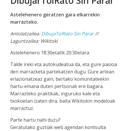
DibujarTolRato Sin Parar
Astelehenero geratzen gara elkarrekin
marrazteko.
Antolatzailea:
DibujaTolRato Sin Parar
//
Laguntzailea: Wikitoki
Astelehenero 18:30etatik 20:30etara
Talde ireki eta autokudeatua da, eta gure pasioa
den marrazketa partekatzen dugu. Gure artean
erlazionatzeaz gain, bertako komunitateekin
hartu-emana duten pertsonak ere bagara.
Marrazteko praktikak, inguruko kale eta
txokoetan izaten dira, baita Wikitokin modeloak
marraztuz.
Parte hartu nahi duzu?
Geratutako guztiak web agendan kontsulta