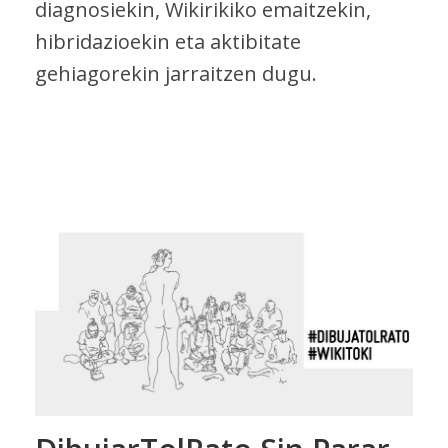
diagnosiekin, Wikirikiko emaitzekin,
hibridazioekin eta aktibitate
gehiagorekin jarraitzen dugu.