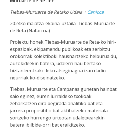
Muruarte de Reta-n
Tiebas-Muruarte de Retako Udala +
Canicca
2024ko maiatza-ekaina-uztaila. Tiebas-Muruarte
de Reta (Nafarroa)
Proiektu honek Tiebas-Muruarte de Reta-ko hiri-
espazioak, ekipamendu publikoak eta zerbitzu
orokorrak kolektiboki hausnartzeko helburua du,
auzokideekin batera, udalerri hau bertako
biztanleentzako leku atseginagoa izan dadin
neurriak ko-diseinatzeko.
Tiebas, Muruarte eta Campanas gunetan hainbat
saio eginez, euren lurraldeko txokoak
zeharkatzen dira begirada analitiko bat eta
jarrera propositibo bat aktibatzeko materiala
sortzeko hurrengo urteotan udaletxearekin
batera ibilbide-orri bat eraikitzeko.