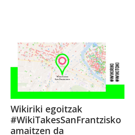
Wikiriki egoitzak
#WikiTakesSanFrantzisko
amaitzen da