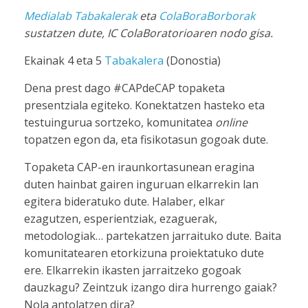
Medialab Tabakalerak
eta
ColaBoraBorborak
sustatzen dute, IC ColaBoratorioaren nodo gisa.
Ekainak 4 eta 5
Tabakalera
(Donostia)
Dena prest dago #CAPdeCAP topaketa
presentziala egiteko. Konektatzen hasteko eta
testuingurua sortzeko, komunitatea
online
topatzen egon da, eta fisikotasun gogoak dute.
Topaketa CAP-en iraunkortasunean eragina
duten hainbat gairen inguruan elkarrekin lan
egitera bideratuko dute. Halaber, elkar
ezagutzen, esperientziak, ezaguerak,
metodologiak… partekatzen jarraituko dute. Baita
komunitatearen etorkizuna proiektatuko dute
ere. Elkarrekin ikasten jarraitzeko gogoak
dauzkagu? Zeintzuk izango dira hurrengo gaiak?
Nola antolatzen dira?