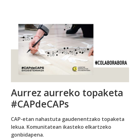
Aurrez aurreko topaketa
#CAPdeCAPs
CAP-etan nahastuta gaudenentzako topaketa
lekua. Komunitatean ikasteko elkartzeko
gonbidapena.