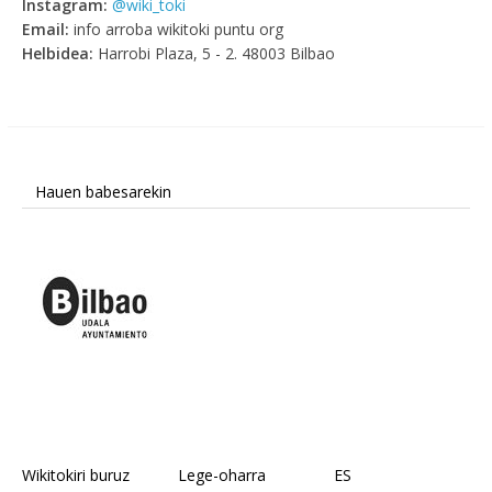
Instagram:
@wiki_toki
Email:
info arroba wikitoki puntu org
Helbidea:
Harrobi Plaza, 5 - 2. 48003 Bilbao
Hauen babesarekin
Wikitokiri buruz
Lege-oharra
ES