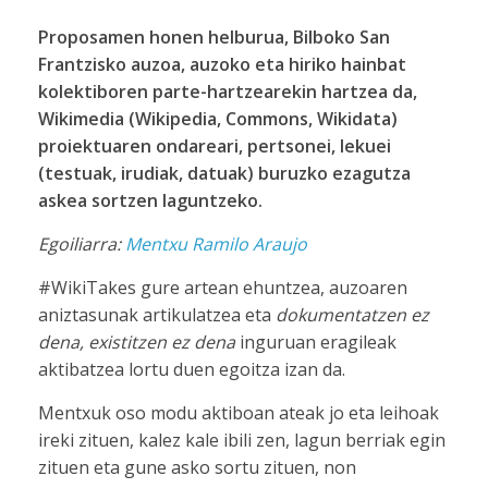
Proposamen honen helburua, Bilboko San
Frantzisko auzoa, auzoko eta hiriko hainbat
kolektiboren parte-hartzearekin hartzea da,
Wikimedia (Wikipedia, Commons, Wikidata)
proiektuaren ondareari, pertsonei, lekuei
(testuak, irudiak, datuak) buruzko ezagutza
askea sortzen laguntzeko.
Egoiliarra:
Mentxu Ramilo Araujo
#WikiTakes gure artean ehuntzea, auzoaren
aniztasunak artikulatzea eta
dokumentatzen
ez
dena, existitzen ez dena
inguruan eragileak
aktibatzea lortu duen egoitza izan da.
Mentxuk oso modu aktiboan ateak jo eta leihoak
ireki zituen, kalez kale ibili zen, lagun berriak egin
zituen eta gune asko sortu zituen, non