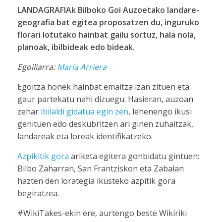
LANDAGRAFIAk Bilboko Goi Auzoetako landare-
geografia bat egitea proposatzen du, inguruko
florari lotutako hainbat gailu sortuz, hala nola,
planoak, ibilbideak edo bideak.
Egoiliarra:
María Arriera
Egoitza honek hainbat emaitza izan zituen eta
gaur partekatu nahi dizuegu. Hasieran, auzoan
zehar
ibilaldi gidatua egin zen
, lehenengo ikusi
genituen edo deskubritzen ari ginen zuhaitzak,
landareak eta loreak identifikatzeko.
Azpikitik gora
ariketa egitera gonbidatu gintuen:
Bilbo Zaharran, San Frantziskon eta Zabalan
hazten den lorategia ikusteko azpitik gora
begiratzea.
#WikiTakes-ekin ere, aurtengo beste Wikiriki