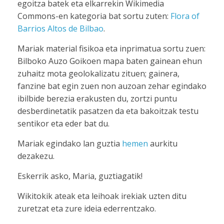
egoitza batek eta elkarrekin Wikimedia
Commons-en kategoria bat sortu zuten:
Flora of
Barrios Altos de Bilbao
.
Mariak material fisikoa eta inprimatua sortu zuen:
Bilboko Auzo Goikoen mapa baten gainean ehun
zuhaitz mota geolokalizatu zituen; gainera,
fanzine bat egin zuen non auzoan zehar egindako
ibilbide berezia erakusten du, zortzi puntu
desberdinetatik pasatzen da eta bakoitzak testu
sentikor eta eder bat du.
Mariak egindako lan guztia
hemen
aurkitu
dezakezu.
Eskerrik asko, Maria, guztiagatik!
Wikitokik ateak eta leihoak irekiak uzten ditu
zuretzat eta zure ideia ederrentzako.