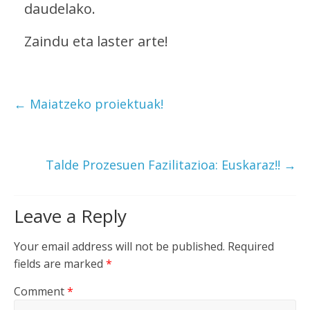
daudelako.
Zaindu eta laster arte!
←
Maiatzeko proiektuak!
Talde Prozesuen Fazilitazioa: Euskaraz!!
→
Leave a Reply
Your email address will not be published.
Required
fields are marked
*
Comment
*