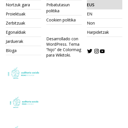
Nortzuk gara
Pribatutasun
EUS
politika
Proiektuak
EN
Cookien politika
Zerbitzuak
Non
Egonaldiak
Harpidetzak
Desarrollado con
Jarduerak
WordPress.
Tema
“hijo” de Colormag
Bloga
para Wikitoki
.