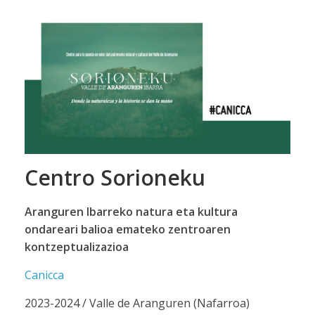
Centro Sorioneku
Aranguren Ibarreko natura eta kultura
ondareari balioa emateko zentroaren
kontzeptualizazioa
Canicca
2023-2024 / Valle de Aranguren (Nafarroa)