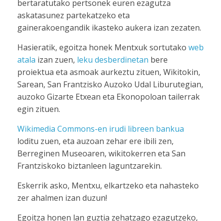
bertaratutako pertsonek euren ezagutza
askatasunez partekatzeko eta
gainerakoengandik ikasteko aukera izan zezaten.
Hasieratik, egoitza honek Mentxuk sortutako
web
atala
izan zuen,
leku desberdinetan
bere
proiektua eta asmoak aurkeztu zituen, Wikitokin,
Sarean, San Frantzisko Auzoko Udal Liburutegian,
auzoko Gizarte Etxean eta Ekonopoloan tailerrak
egin zituen.
Wikimedia Commons-en irudi libreen bankua
loditu zuen, eta auzoan zehar ere ibili zen,
Berreginen Museoaren, wikitokerren eta San
Frantziskoko biztanleen laguntzarekin.
Eskerrik asko, Mentxu, elkartzeko eta nahasteko
zer ahalmen izan duzun!
Egoitza honen lan guztia zehatzago ezagutzeko,