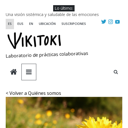
Saltar
Lo último:
al
Una visión sistémica y saludable de las emociones
contenido
Investigando y haciendo desde-con las artes
ES
EUS
EN
UBICACIÓN
SUSCRIPCIONES
Wikiriki 2025 ::: Residencias seleccionadas
WIKIRIKI ::: Convocatoria de residencias de investigación y
creación 2025
Escuela de Prácticas Transformadoras
Laboratorio de prácticas colaborativas
< Volver a Quiénes somos