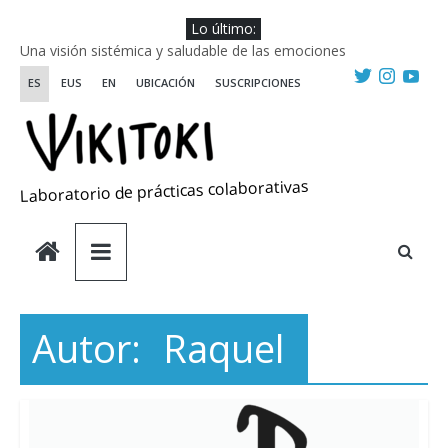
Saltar
Lo último:
al
Una visión sistémica y saludable de las emociones
contenido
Investigando y haciendo desde-con las artes
ES
EUS
EN
UBICACIÓN
SUSCRIPCIONES
Wikiriki 2025 ::: Residencias seleccionadas
WIKIRIKI ::: Convocatoria de residencias de investigación y
creación 2025
Escuela de Prácticas Transformadoras
Laboratorio de prácticas colaborativas
Autor:
Raquel