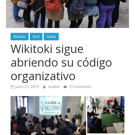
Boletin
Red
Visita
Wikitoki sigue
abriendo su código
organizativo
junio 25, 2019
itxabel
0 Comments