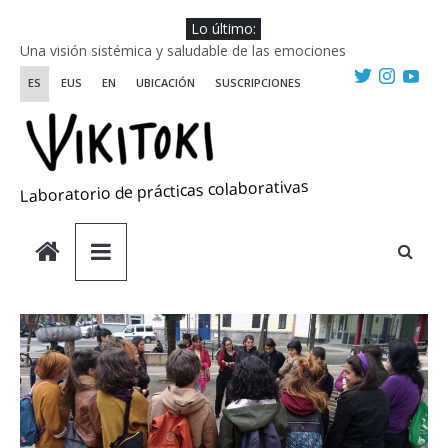
Saltar
Lo último:
al
Escuela de Prácticas Transformadoras
contenido
Una visión sistémica y saludable de las emociones
ES
EUS
EN
UBICACIÓN
SUSCRIPCIONES
Investigando y haciendo desde-con las artes
Wikiriki 2025 ::: Residencias seleccionadas
WIKIRIKI ::: Convocatoria de residencias de investigación y
creación 2025
Laboratorio de prácticas colaborativas