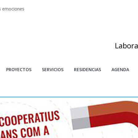
as emociones
s artes
adas
as de investigación y creación 2025
s
Labora
PROYECTOS
SERVICIOS
RESIDENCIAS
AGENDA