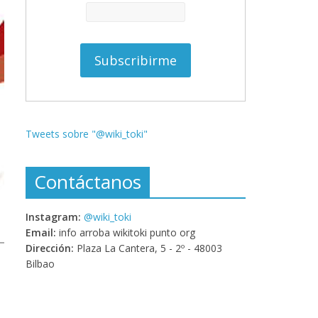
Tweets sobre "@wiki_toki"
Contáctanos
Instagram:
@wiki_toki
Email:
info arroba wikitoki punto org
Dirección:
Plaza La Cantera, 5 - 2º - 48003
Bilbao