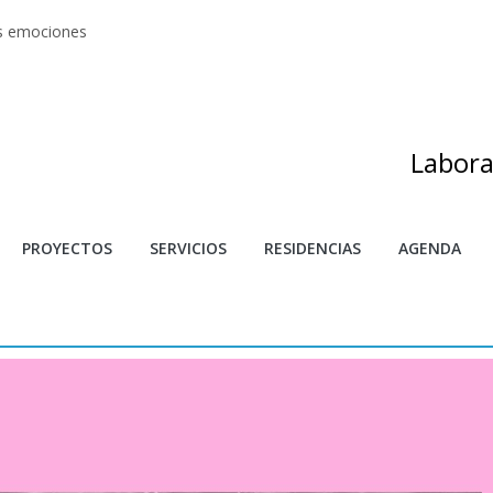
as emociones
s artes
adas
as de investigación y creación 2025
s
Labora
PROYECTOS
SERVICIOS
RESIDENCIAS
AGENDA