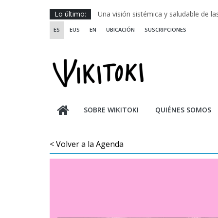
Saltar
Lo último:
Una visión sistémica y saludable de l
al
Investigando y haciendo desde-con la
ES
EUS
EN
UBICACIÓN
SUSCRIPCIONES
contenido
Wikiriki 2025 ::: Residencias seleccion
WIKIRIKI ::: Convocatoria de residenci
Escuela de Prácticas Transformadora
SOBRE WIKITOKI
QUIÉNES SOMOS
< Volver a la Agenda