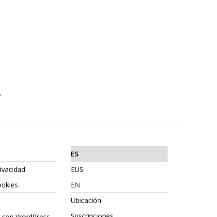
→
ES
rivacidad
EUS
ookies
EN
Ubicación
Suscripciones
o con WordPress.