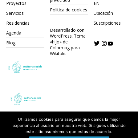
Proyectos
EN
Política de cookies
Servicios
Ubicación
Residencias
Suscripciones
Desarrollado con
Agenda
WordPress.
Tema
«hijo» de
Blog
Colormag para
Wikitoki
.
Utilizamos cookies para asegurar que damos la mejor
experiencia al usuario en nuestra web. Si sigues utilizando
este sitio asumiremos que estás de acuerdo.