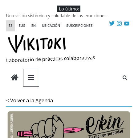
Saltar
Lo último:
al
Una visión sistémica y saludable de las emociones
contenido
Investigando y haciendo desde-con las artes
ES
EUS
EN
UBICACIÓN
SUSCRIPCIONES
Wikiriki 2025 ::: Residencias seleccionadas
WIKIRIKI ::: Convocatoria de residencias de investigación y
creación 2025
Escuela de Prácticas Transformadoras
Laboratorio de prácticas colaborativas
< Volver a la Agenda