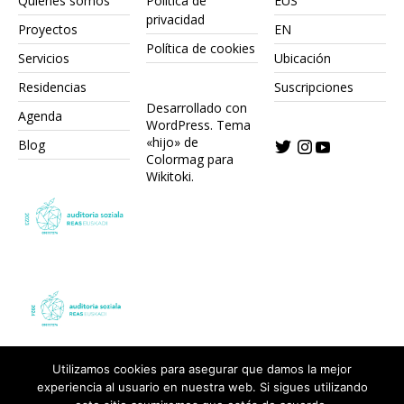
Quiénes somos
Política de
EUS
privacidad
Proyectos
EN
Política de cookies
Servicios
Ubicación
Residencias
Suscripciones
Desarrollado con
Agenda
WordPress.
Tema
«hijo» de
Blog
Colormag para
Wikitoki
.
Utilizamos cookies para asegurar que damos la mejor
experiencia al usuario en nuestra web. Si sigues utilizando