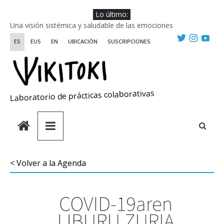
Saltar
Lo último:
al
Una visión sistémica y saludable de las emociones
contenido
Investigando y haciendo desde-con las artes
ES
EUS
EN
UBICACIÓN
SUSCRIPCIONES
Wikiriki 2025 ::: Residencias seleccionadas
WIKIRIKI ::: Convocatoria de residencias de investigación y
creación 2025
Escuela de Prácticas Transformadoras
Laboratorio de prácticas colaborativas
< Volver a la Agenda