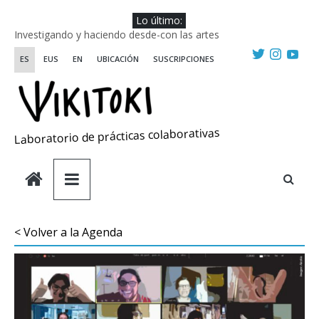
Saltar
Lo último:
al
Investigando y haciendo desde-con las artes
contenido
Wikiriki 2025 ::: Residencias seleccionadas
ES
EUS
EN
UBICACIÓN
SUSCRIPCIONES
WIKIRIKI ::: Convocatoria de residencias de investigación y
creación 2025
Escuela de Prácticas Transformadoras
Una visión sistémica y saludable de las emociones
Laboratorio de prácticas colaborativas
< Volver a la Agenda