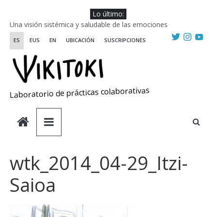
Saltar
Lo último:
al
Una visión sistémica y saludable de las emociones
contenido
Investigando y haciendo desde-con las artes
ES
EUS
EN
UBICACIÓN
SUSCRIPCIONES
Wikiriki 2025 ::: Residencias seleccionadas
WIKIRIKI ::: Convocatoria de residencias de investigación y
creación 2025
Escuela de Prácticas Transformadoras
Laboratorio de prácticas colaborativas
wtk_2014_04-29_Itzi-
Saioa