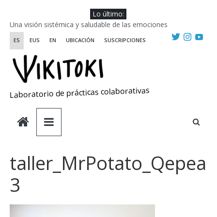
Saltar
Lo último:
al
Una visión sistémica y saludable de las emociones
contenido
Investigando y haciendo desde-con las artes
ES
EUS
EN
UBICACIÓN
SUSCRIPCIONES
Wikiriki 2025 ::: Residencias seleccionadas
WIKIRIKI ::: Convocatoria de residencias de investigación y
creación 2025
Escuela de Prácticas Transformadoras
Laboratorio de prácticas colaborativas
taller_MrPotato_Qepea
3