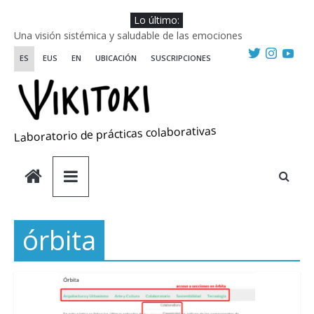
Saltar
Lo último:
al
Una visión sistémica y saludable de las emociones
contenido
Investigando y haciendo desde-con las artes
ES
EUS
EN
UBICACIÓN
SUSCRIPCIONES
Wikiriki 2025 ::: Residencias seleccionadas
WIKIRIKI ::: Convocatoria de residencias de investigación y
creación 2025
Escuela de Prácticas Transformadoras
Laboratorio de prácticas colaborativas
órbita