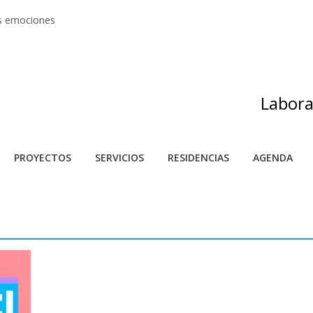
as emociones
s artes
adas
as de investigación y creación 2025
s
Labora
PROYECTOS
SERVICIOS
RESIDENCIAS
AGENDA