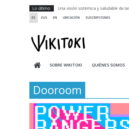
Saltar
Lo último:
Una visión sistémica y saludable de l
al
Investigando y haciendo desde-con la
ES
EUS
EN
UBICACIÓN
SUSCRIPCIONES
contenido
Wikiriki 2025 ::: Residencias seleccion
WIKIRIKI ::: Convocatoria de residenci
Escuela de Prácticas Transformadora
SOBRE WIKITOKI
QUIÉNES SOMOS
Dooroom