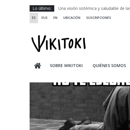
Saltar
Lo último:
Una visión sistémica y saludable de l
al
Investigando y haciendo desde-con la
ES
EUS
EN
UBICACIÓN
SUSCRIPCIONES
contenido
Wikiriki 2025 ::: Residencias seleccion
WIKIRIKI ::: Convocatoria de residenci
Escuela de Prácticas Transformadora
SOBRE WIKITOKI
QUIÉNES SOMOS