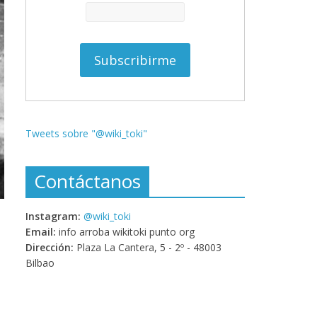
Tweets sobre "@wiki_toki"
Contáctanos
Instagram:
@wiki_toki
Email:
info arroba wikitoki punto org
Dirección:
Plaza La Cantera, 5 - 2º - 48003
Bilbao