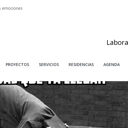
as emociones
s artes
adas
as de investigación y creación 2025
s
Labora
PROYECTOS
SERVICIOS
RESIDENCIAS
AGENDA