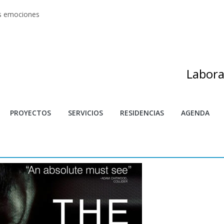
as emociones
s artes
adas
as de investigación y creación 2025
s
Labora
PROYECTOS
SERVICIOS
RESIDENCIAS
AGENDA