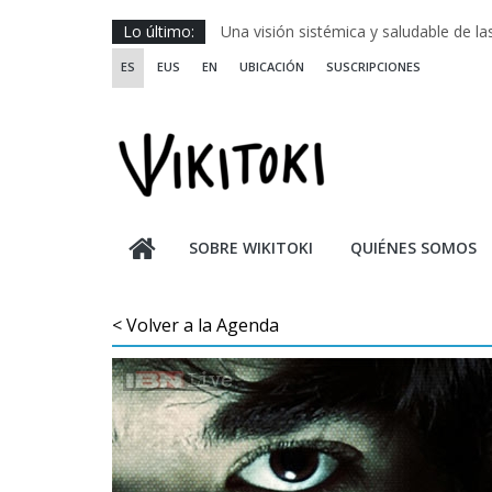
Saltar
Lo último:
Una visión sistémica y saludable de l
al
Investigando y haciendo desde-con la
ES
EUS
EN
UBICACIÓN
SUSCRIPCIONES
contenido
Wikiriki 2025 ::: Residencias seleccion
WIKIRIKI ::: Convocatoria de residenci
Escuela de Prácticas Transformadora
SOBRE WIKITOKI
QUIÉNES SOMOS
< Volver a la Agenda