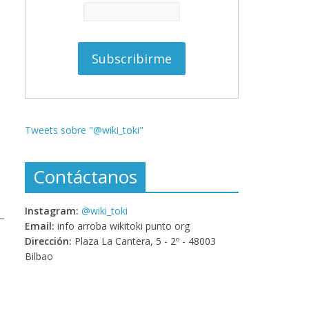
Tweets sobre "@wiki_toki"
Contáctanos
Instagram:
@wiki_toki
Email:
info arroba wikitoki punto org
Dirección:
Plaza La Cantera, 5 - 2º - 48003
Bilbao