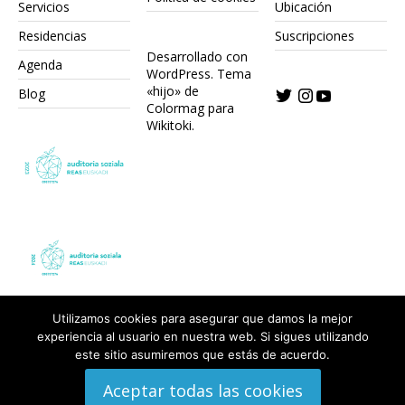
Servicios
Ubicación
Residencias
Suscripciones
Desarrollado con
Agenda
WordPress.
Tema
«hijo» de
Blog
Colormag para
Wikitoki
.
Utilizamos cookies para asegurar que damos la mejor
experiencia al usuario en nuestra web. Si sigues utilizando
este sitio asumiremos que estás de acuerdo.
Aceptar todas las cookies