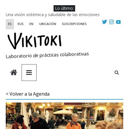
Saltar
Lo último:
al
Una visión sistémica y saludable de las emociones
contenido
Investigando y haciendo desde-con las artes
ES
EUS
EN
UBICACIÓN
SUSCRIPCIONES
Wikiriki 2025 ::: Residencias seleccionadas
WIKIRIKI ::: Convocatoria de residencias de investigación y
creación 2025
Escuela de Prácticas Transformadoras
Laboratorio de prácticas colaborativas
< Volver a la Agenda