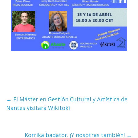
←
El Máster en Gestión Cultural y Artística de
Nantes visitará Wikitoki
Korrika badator. ¡Y nosotras también!
→