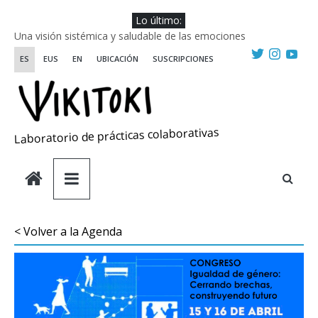
Saltar
Lo último:
al
Una visión sistémica y saludable de las emociones
contenido
Investigando y haciendo desde-con las artes
ES
EUS
EN
UBICACIÓN
SUSCRIPCIONES
Wikiriki 2025 ::: Residencias seleccionadas
WIKIRIKI ::: Convocatoria de residencias de investigación y
creación 2025
Escuela de Prácticas Transformadoras
Laboratorio de prácticas colaborativas
< Volver a la Agenda