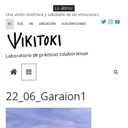
Saltar
Lo último:
al
Una visión sistémica y saludable de las emociones
contenido
Investigando y haciendo desde-con las artes
ES
EUS
EN
UBICACIÓN
SUSCRIPCIONES
Wikiriki 2025 ::: Residencias seleccionadas
WIKIRIKI ::: Convocatoria de residencias de investigación y
creación 2025
Escuela de Prácticas Transformadoras
Laboratorio de prácticas colaborativas
22_06_Garaion1