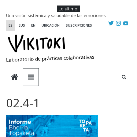
Saltar
Lo último:
al
Una visión sistémica y saludable de las emociones
contenido
Investigando y haciendo desde-con las artes
ES
EUS
EN
UBICACIÓN
SUSCRIPCIONES
Wikiriki 2025 ::: Residencias seleccionadas
WIKIRIKI ::: Convocatoria de residencias de investigación y
creación 2025
Escuela de Prácticas Transformadoras
Laboratorio de prácticas colaborativas
02.4-1