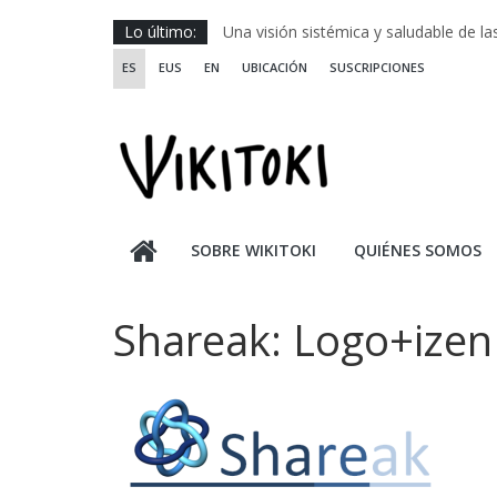
Saltar
Lo último:
Una visión sistémica y saludable de l
al
Investigando y haciendo desde-con la
ES
EUS
EN
UBICACIÓN
SUSCRIPCIONES
contenido
Wikiriki 2025 ::: Residencias seleccion
WIKIRIKI ::: Convocatoria de residenci
Escuela de Prácticas Transformadora
SOBRE WIKITOKI
QUIÉNES SOMOS
Shareak: Logo+izen