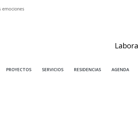
as emociones
s artes
adas
as de investigación y creación 2025
s
Labora
PROYECTOS
SERVICIOS
RESIDENCIAS
AGENDA