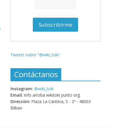
→
Tweets sobre "@wiki_toki"
Contáctanos
Instagram:
@wiki_toki
Email:
info arroba wikitoki punto org
Dirección:
Plaza La Cantera, 5 - 2º - 48003
Bilbao