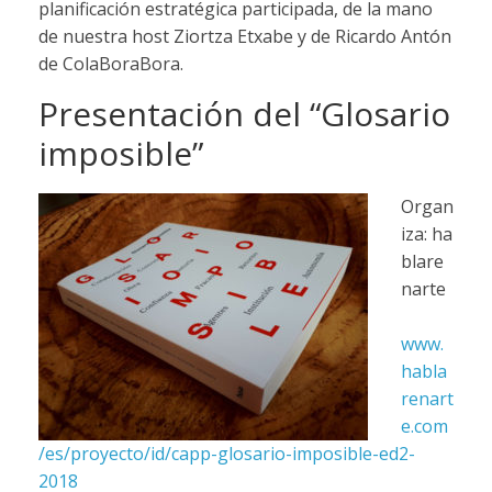
planificación estratégica participada, de la mano
de nuestra host Ziortza Etxabe y de Ricardo Antón
de ColaBoraBora.
Presentación del “Glosario
imposible”
Organ
iza:
ha
blare
narte
www.
habla
renart
e.com
/es/proyecto/id/capp-glosario-imposible-ed2-
2018