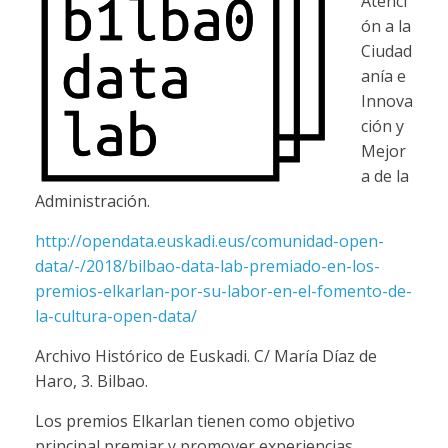
Atenci
ón a la
Ciudad
anía e
Innova
ción y
Mejor
a de la
Administración.
http://opendata.euskadi.eus/comunidad-open-
data/-/2018/bilbao-data-lab-premiado-en-los-
premios-elkarlan-por-su-labor-en-el-fomento-de-
la-cultura-open-data/
Archivo Histórico de Euskadi. C/ María Díaz de
Haro, 3. Bilbao.
Los premios Elkarlan tienen como objetivo
principal premiar y promover experiencias