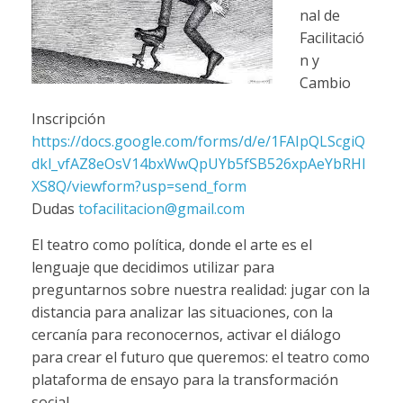
nal de
Facilitació
n y
Cambio
Inscripción
https://docs.google.com/forms/d/e/1FAIpQLScgiQ
dkl_vfAZ8eOsV14bxWwQpUYb5fSB526xpAeYbRHI
XS8Q/viewform?usp=send_form
Dudas
tofacilitacion@gmail.com
El teatro como política, donde el arte es el
lenguaje que decidimos utilizar para
preguntarnos sobre nuestra realidad: jugar con la
distancia para analizar las situaciones, con la
cercanía para reconocernos, activar el diálogo
para crear el futuro que queremos: el teatro como
plataforma de ensayo para la transformación
social.