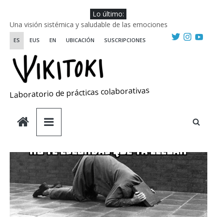
Saltar
Lo último:
Escuela de Prácticas Transformadoras
al
Una visión sistémica y saludable de las emociones
contenido
Investigando y haciendo desde-con las artes
ES
EUS
EN
UBICACIÓN
SUSCRIPCIONES
Wikiriki 2025 ::: Residencias seleccionadas
WIKIRIKI ::: Convocatoria de residencias de investigación y
creación 2025
Laboratorio de prácticas colaborativas