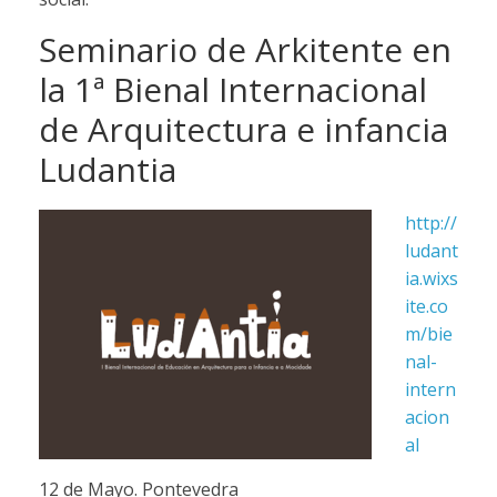
Seminario de Arkitente en
la 1ª Bienal Internacional
de Arquitectura e infancia
Ludantia
http://
ludant
ia.wixs
ite.co
m/bie
nal-
intern
acion
al
12 de Mayo. Pontevedra