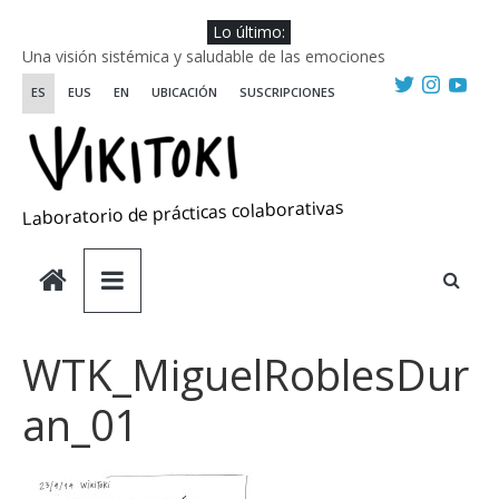
Saltar
Lo último:
al
Una visión sistémica y saludable de las emociones
contenido
Investigando y haciendo desde-con las artes
ES
EUS
EN
UBICACIÓN
SUSCRIPCIONES
Wikiriki 2025 ::: Residencias seleccionadas
WIKIRIKI ::: Convocatoria de residencias de investigación y
creación 2025
Escuela de Prácticas Transformadoras
Laboratorio de prácticas colaborativas
WTK_MiguelRoblesDur
an_01