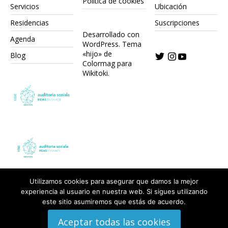
Política de cookies
Servicios
Ubicación
Residencias
Suscripciones
Desarrollado con
Agenda
WordPress.
Tema
«hijo» de
Blog
Colormag para
Wikitoki
.
Utilizamos cookies para asegurar que damos la mejor
experiencia al usuario en nuestra web. Si sigues utilizando
este sitio asumiremos que estás de acuerdo.
Aceptar todas las cookies