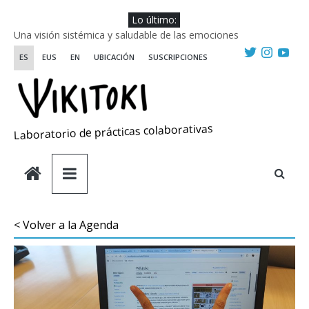
Saltar
Lo último:
al
Una visión sistémica y saludable de las emociones
contenido
Investigando y haciendo desde-con las artes
ES
EUS
EN
UBICACIÓN
SUSCRIPCIONES
Wikiriki 2025 ::: Residencias seleccionadas
WIKIRIKI ::: Convocatoria de residencias de investigación y
creación 2025
Escuela de Prácticas Transformadoras
Laboratorio de prácticas colaborativas
< Volver a la Agenda