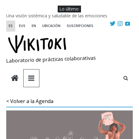
Saltar
Lo último:
al
Una visión sistémica y saludable de las emociones
contenido
Investigando y haciendo desde-con las artes
ES
EUS
EN
UBICACIÓN
SUSCRIPCIONES
Wikiriki 2025 ::: Residencias seleccionadas
WIKIRIKI ::: Convocatoria de residencias de investigación y
creación 2025
Escuela de Prácticas Transformadoras
Laboratorio de prácticas colaborativas
< Volver a la Agenda