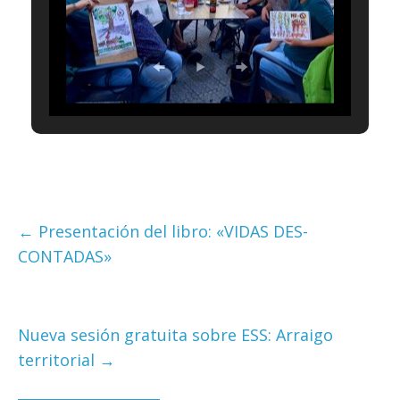
←
Presentación del libro: «VIDAS DES-
CONTADAS»
Nueva sesión gratuita sobre ESS: Arraigo
territorial
→