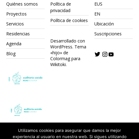
Quiénes somos
Política de
EUS
privacidad
Proyectos
EN
Política de cookies
Servicios
Ubicación
Residencias
Suscripciones
Desarrollado con
Agenda
WordPress.
Tema
«hijo» de
Blog
Colormag para
Wikitoki
.
Utilizamos cookies para asegurar que damos la mejor
experiencia al usuario en nuestra web. Si sigues utilizando