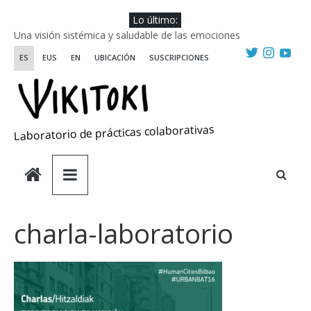
Saltar
Lo último:
al
Una visión sistémica y saludable de las emociones
contenido
Investigando y haciendo desde-con las artes
ES
EUS
EN
UBICACIÓN
SUSCRIPCIONES
Wikiriki 2025 ::: Residencias seleccionadas
WIKIRIKI ::: Convocatoria de residencias de investigación y
creación 2025
Escuela de Prácticas Transformadoras
Laboratorio de prácticas colaborativas
charla-laboratorio