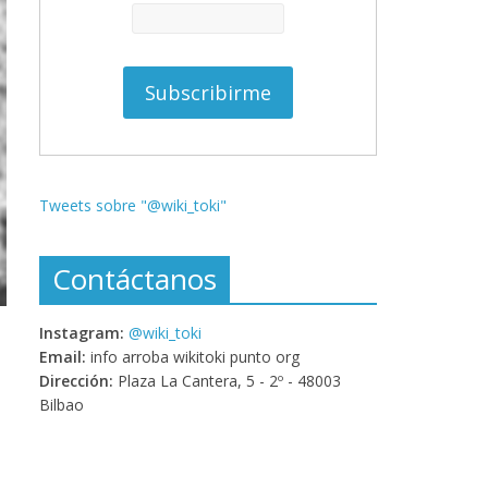
Tweets sobre "@wiki_toki"
Contáctanos
Instagram:
@wiki_toki
Email:
info arroba wikitoki punto org
Dirección:
Plaza La Cantera, 5 - 2º - 48003
Bilbao