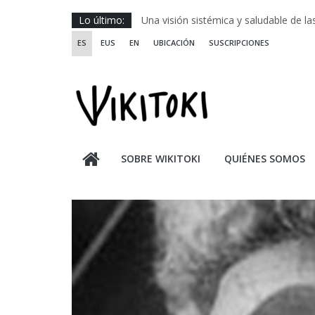
Escuela de Prácticas Transformadora
Saltar
Lo último:
Una visión sistémica y saludable de l
al
Investigando y haciendo desde-con la
ES
EUS
EN
UBICACIÓN
SUSCRIPCIONES
contenido
Wikiriki 2025 ::: Residencias seleccion
WIKIRIKI ::: Convocatoria de residenci
SOBRE WIKITOKI
QUIÉNES SOMOS