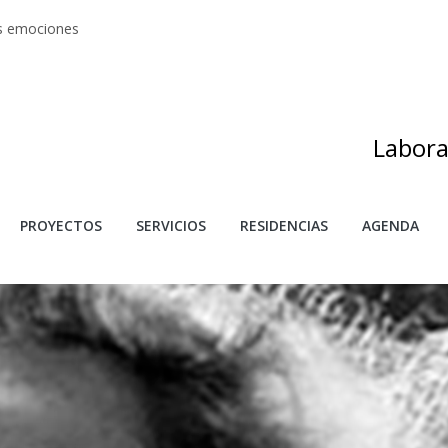
s
as emociones
s artes
adas
as de investigación y creación 2025
Labora
PROYECTOS
SERVICIOS
RESIDENCIAS
AGENDA