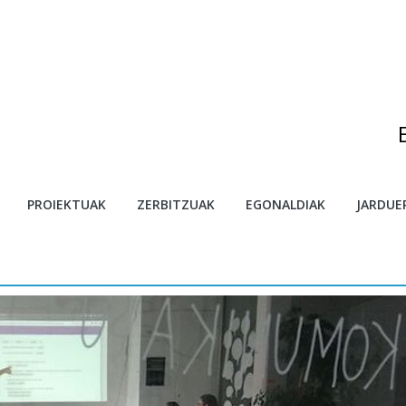
egonaldietarako deialdia
PROIEKTUAK
ZERBITZUAK
EGONALDIAK
JARDUE