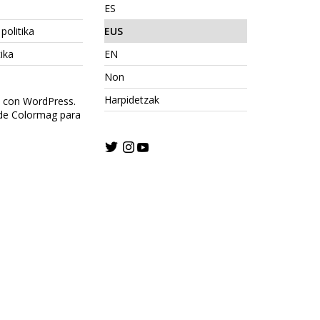
ES
politika
EUS
ika
EN
Non
Harpidetzak
o con WordPress.
 de Colormag para