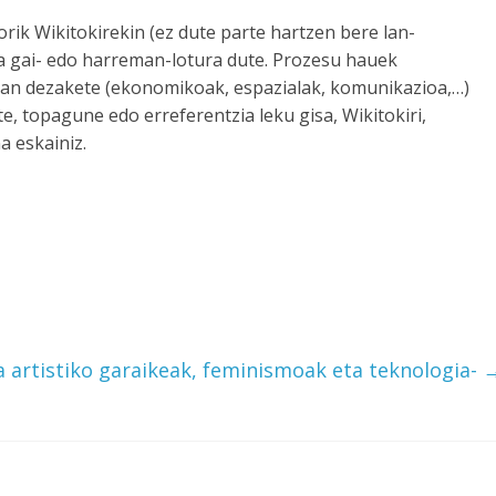
rik Wikitokirekin (ez dute parte hartzen bere lan-
na gai- edo harreman-lotura dute. Prozesu hauek
izan dezakete (ekonomikoak, espazialak, komunikazioa,…)
e, topagune edo erreferentzia leku gisa, Wikitokiri,
a eskainiz.
 artistiko garaikeak, feminismoak eta teknologia-