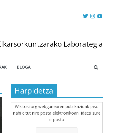
Elkarsorkuntzarako Laborategia
RAK
BLOGA
Harpidetza
Wikitoki.org webgunearen publikazioak jaso
nahi ditut nire posta elektronikoan. Idatzi zure
e-posta