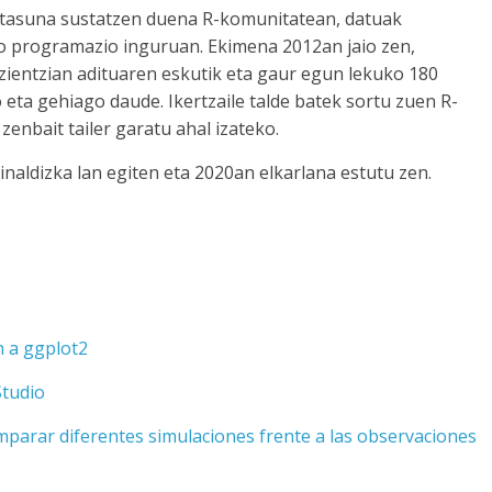
ztasuna sustatzen duena R-komunitatean, datuak
o programazio inguruan. Ekimena 2012an jaio zen,
-zientzian adituaren eskutik eta gaur egun lekuko 180
 eta gehiago daude. Ikertzaile talde batek sortu zuen R-
zenbait tailer garatu ahal izateko.
inaldizka lan egiten eta 2020an elkarlana estutu zen.
n a ggplot2
Studio
mparar diferentes simulaciones frente a las observaciones