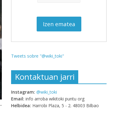
Tweets sobre "@wiki_toki"
Kontaktuan jarri
Instagram:
@wiki_toki
Email:
info arroba wikitoki puntu org
Helbidea:
Harrobi Plaza, 5 - 2. 48003 Bilbao