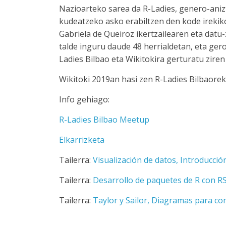
Nazioarteko sarea da R-Ladies, genero-ani
kudeatzeko asko erabiltzen den kode irekik
Gabriela de Queiroz ikertzailearen eta datu
talde inguru daude 48 herrialdetan, eta gero
Ladies Bilbao eta Wikitokira gerturatu ziren 
Wikitoki 2019an hasi zen R-Ladies Bilbaorek
Info gehiago:
R-Ladies Bilbao Meetup
Elkarrizketa
Tailerra:
Visualización de datos, Introducció
Tailerra:
Desarrollo de paquetes de R con R
Tailerra:
Taylor y Sailor, Diagramas para co