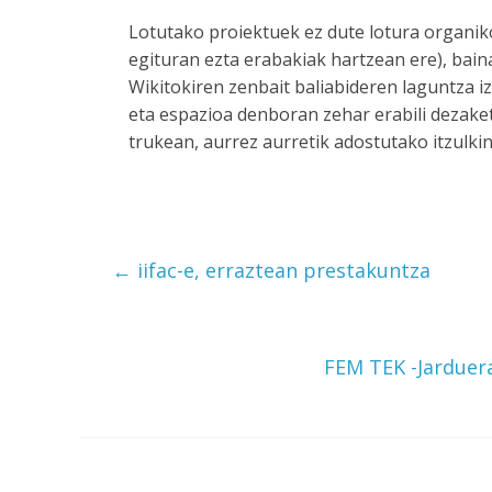
Lotutako proiektuek ez dute lotura organiko
egituran ezta erabakiak hartzean ere), bai
Wikitokiren zenbait baliabideren laguntza 
eta espazioa denboran zehar erabili dezaket
trukean, aurrez aurretik adostutako itzulkin
←
iifac-e, erraztean prestakuntza
FEM TEK -Jarduera