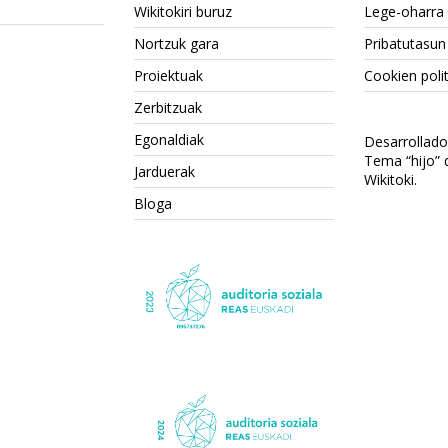
Wikitokiri buruz
Lege-oharra
Nortzuk gara
Pribatutasun 
Proiektuak
Cookien polit
Zerbitzuak
Egonaldiak
Desarrollad
Tema “hijo”
Jarduerak
Wikitoki
.
Bloga