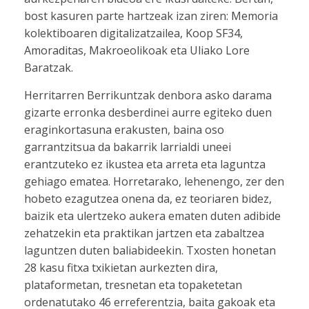
bost kasuren parte hartzeak izan ziren: Memoria
kolektiboaren digitalizatzailea, Koop SF34,
Amoraditas, Makroeolikoak eta Uliako Lore
Baratzak.
Herritarren Berrikuntzak denbora asko darama
gizarte erronka desberdinei aurre egiteko duen
eraginkortasuna erakusten, baina oso
garrantzitsua da bakarrik larrialdi uneei
erantzuteko ez ikustea eta arreta eta laguntza
gehiago ematea. Horretarako, lehenengo, zer den
hobeto ezagutzea onena da, ez teoriaren bidez,
baizik eta ulertzeko aukera ematen duten adibide
zehatzekin eta praktikan jartzen eta zabaltzea
laguntzen duten baliabideekin. Txosten honetan
28 kasu fitxa txikietan aurkezten dira,
plataformetan, tresnetan eta topaketetan
ordenatutako 46 erreferentzia, baita gakoak eta