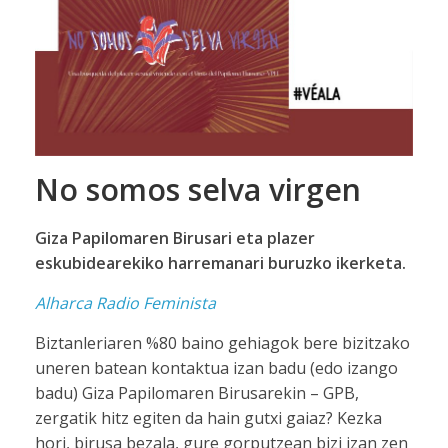
No somos selva virgen
Giza Papilomaren Birusari eta plazer
eskubidearekiko harremanari buruzko ikerketa.
Alharca Radio Feminista
Biztanleriaren %80 baino gehiagok bere bizitzako
uneren batean kontaktua izan badu (edo izango
badu) Giza Papilomaren Birusarekin – GPB,
zergatik hitz egiten da hain gutxi gaiaz? Kezka
hori, birusa bezala, gure gorputzean bizi izan zen