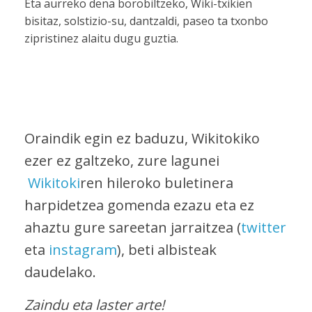
Eta aurreko dena borobiltzeko, Wiki-txikien
bisitaz, solstizio-su, dantzaldi, paseo ta txonbo
zipristinez alaitu dugu guztia.
Oraindik egin ez baduzu, Wikitokiko
ezer ez galtzeko, zure lagunei
Wikitoki
ren hileroko buletinera
harpidetzea gomenda ezazu eta ez
ahaztu gure sareetan jarraitzea (
twitter
eta
instagram
), beti albisteak
daudelako.
Zaindu eta laster arte!