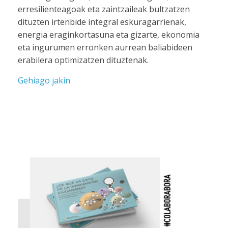
erresilienteagoak eta zaintzaileak bultzatzen
dituzten irtenbide integral eskuragarrienak,
energia eraginkortasuna eta gizarte, ekonomia
eta ingurumen erronken aurrean baliabideen
erabilera optimizatzen dituztenak.
Gehiago jakin