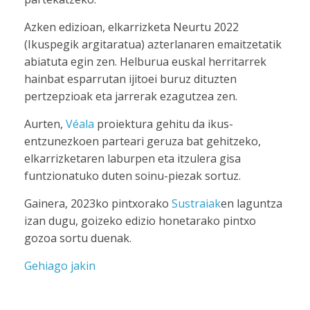
Azken edizioan, elkarrizketa Neurtu 2022
(Ikuspegik argitaratua) azterlanaren emaitzetatik
abiatuta egin zen. Helburua euskal herritarrek
hainbat esparrutan ijitoei buruz dituzten
pertzepzioak eta jarrerak ezagutzea zen.
Aurten,
Véala
proiektura gehitu da ikus-
entzunezkoen parteari geruza bat gehitzeko,
elkarrizketaren laburpen eta itzulera gisa
funtzionatuko duten soinu-piezak sortuz.
Gainera, 2023ko pintxorako
Sustraiak
en laguntza
izan dugu, goizeko edizio honetarako pintxo
gozoa sortu duenak.
Gehiago jakin