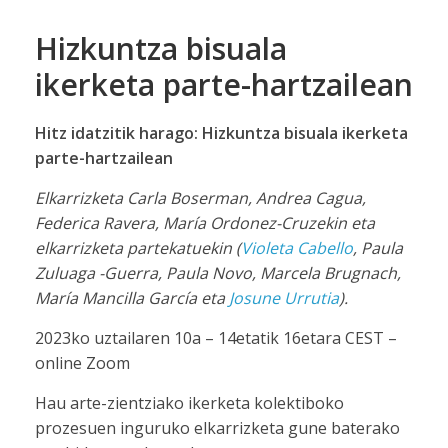
Hizkuntza bisuala
ikerketa parte-hartzailean
Hitz idatzitik harago: Hizkuntza bisuala ikerketa
parte-hartzailean
Elkarrizketa Carla Boserman, Andrea Cagua,
Federica Ravera, María Ordonez-Cruzekin eta
elkarrizketa partekatuekin (
Violeta Cabello
, Paula
Zuluaga -Guerra, Paula Novo, Marcela Brugnach,
María Mancilla García eta
Josune Urrutia
).
2023ko uztailaren 10a – 14etatik 16etara CEST –
online Zoom
Hau arte-zientziako ikerketa kolektiboko
prozesuen inguruko elkarrizketa gune baterako