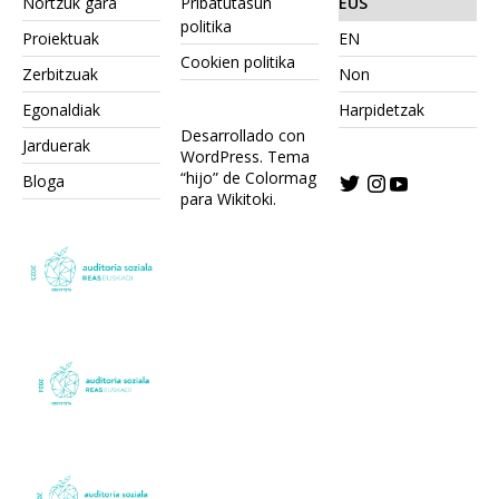
Nortzuk gara
Pribatutasun
EUS
politika
Proiektuak
EN
Cookien politika
Zerbitzuak
Non
Egonaldiak
Harpidetzak
Desarrollado con
Jarduerak
WordPress.
Tema
“hijo” de Colormag
Bloga
para Wikitoki
.