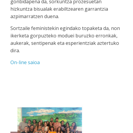
gonbidapena da, sorkuntza prozesuetan
hizkuntza bisualak erabiltzearen garrantzia
azpimarratzen duena.
Sortzaile feministekin egindako topaketa da, non
ikerketa gorpuzteko moduei buruzko erronkak,
aukerak, sentipenak eta esperientziak aztertuko
dira.
On-line saioa