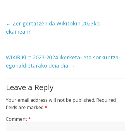
←
Zer gertatzen da Wikitokin 2023ko
ekainean?
WIKIRIKI ::: 2023-2024 ikerketa- eta sorkuntza-
egonaldietarako deialdia
→
Leave a Reply
Your email address will not be published.
Required
fields are marked
*
Comment
*