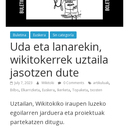
Buletina
Euskera
Sin categoría
Uda eta lanarekin,
wikitokerrek uztaila
jasotzen dute
,
July 7, 2023
Wikitoki
0 Comments
artikuluak
,
,
,
,
,
Bilbo
Elkarrizketa
Euskera
Ikerketa
Topaketa
txosten
Uztailan, Wikitokiko iraupen luzeko
egoilarren jarduera eta proiektuak
partekatzen ditugu.