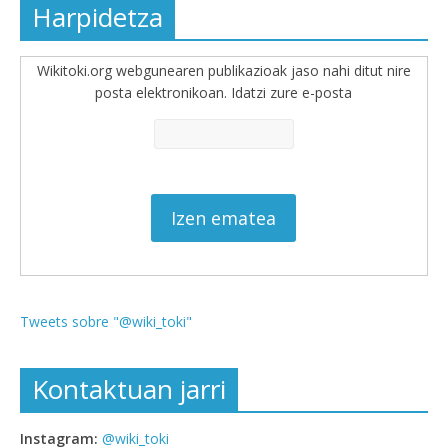
Harpidetza
Wikitoki.org webgunearen publikazioak jaso nahi ditut nire
posta elektronikoan. Idatzi zure e-posta
Tweets sobre "@wiki_toki"
Kontaktuan jarri
Instagram:
@wiki_toki