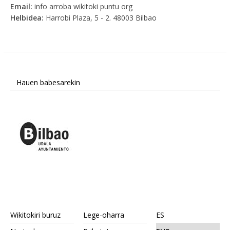
Email:
info arroba wikitoki puntu org
Helbidea:
Harrobi Plaza, 5 - 2. 48003 Bilbao
Hauen babesarekin
Wikitokiri buruz
Lege-oharra
ES