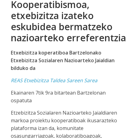
Kooperatibismoa,
etxebizitza izateko
eskubidea bermatzeko
nazioarteko erreferentzia
Etxebizitza koperatiboa Bartzelonako
Etxebizitza Sozialaren Nazioarteko Jaialdian
bilduko da
REAS Etxebizitza Taldea Sareen Sarea
Ekainaren 7tik 9ra bitartean Bartzelonan
ospatuta
Etzebizitza Sozialaren Nazioarteko Jaialdiaren
markoa proiektu kooperatiboak ikusarazteko
plataforma izan da, komunitate
osasungarriagoak, kolaboratiboagoak,