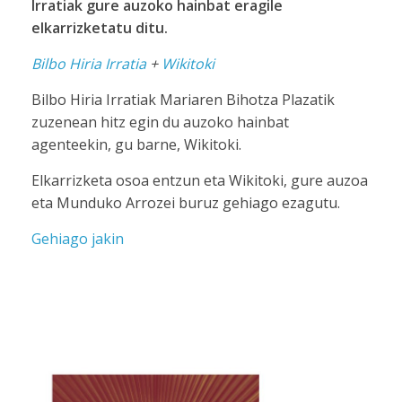
Irratiak gure auzoko hainbat eragile
elkarrizketatu ditu.
Bilbo Hiria Irratia
+
Wikitoki
Bilbo Hiria Irratiak Mariaren Bihotza Plazatik
zuzenean hitz egin du auzoko hainbat
agenteekin, gu barne, Wikitoki.
Elkarrizketa osoa entzun eta Wikitoki, gure auzoa
eta Munduko Arrozei buruz gehiago ezagutu.
Gehiago jakin