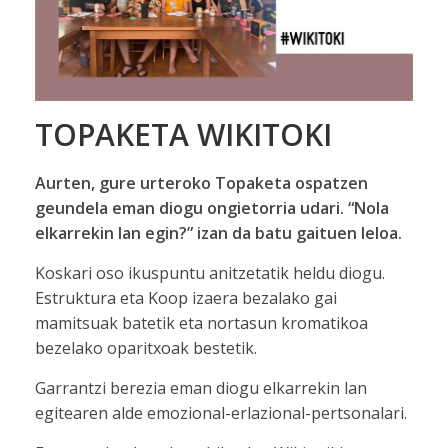
TOPAKETA WIKITOKI
Aurten, gure urteroko Topaketa ospatzen
geundela eman diogu ongietorria udari. “Nola
elkarrekin lan egin?” izan da batu gaituen leloa.
Koskari oso ikuspuntu anitzetatik heldu diogu.
Estruktura eta Koop izaera bezalako gai
mamitsuak batetik eta nortasun kromatikoa
bezelako oparitxoak bestetik.
Garrantzi berezia eman diogu elkarrekin lan
egitearen alde emozional-erlazional-pertsonalari.