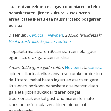
Ikus-entzunezkoen eta gastronomiaren arteko
nahasketaren ijitoen kultura ikusezinaren
errealitatea ikertu eta hausnartzeko bosgarren
edizioa
Diseinua:
:
Canicca
+
Nevipen
. 2023ko lankidetzak:
Véala
,
Sustraiak
,
Espacio Txotena
Topaketa maiatzaren 30ean izan zen, eta, gaur
egun, itzulerak garatzen ari dira.
Amarí Gilda
(gure gilda calón)
Nevipen
eta
Canicca
ijitoen elkarteak elkarlanean sortutako proiektua
da. Urtero, mahai baten inguruan esertzen gara
ikus-entzunezkoen nahasketa diseinatzen duen
gaia eta ijitoen sukaldaritzaren osagai
tradizionalak euskal gastronomiaren formato
izarrean birformulatzen dituen pintxo bat
partekatzeko.