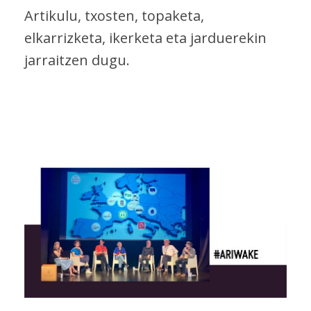
Artikulu, txosten, topaketa,
elkarrizketa, ikerketa eta jarduerekin
jarraitzen dugu.