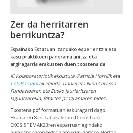
Zer da herritarren
berrikuntza?
Espainako Estatuan izandako esperientzia eta
kasu praktikoen panorama anitza eta
argiragarria erakusten duen txostena da.
IC Kolaboratoriotik ekoiztuta. Patricia Horrillk eta
ColaBoraBora
k eginda. Daniel eta Nina Carasso
Fundazioaren eta Eusko Jaurlaritzaren
laguntzarekin, Bitartez programaren bidez.
Txostena pdf formatuan eskuragarri dago.
Ekainaren 8an Tabakaleran (Donostian)
EKOSISTEMAK23ren esparruan egindako
aurkezpenaren bideoa ere ikusi daiteke. Bertan,