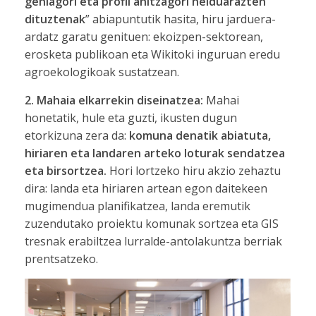
gehiagori eta profil anitzagori helduarazten
dituztenak
” abiapuntutik hasita, hiru jarduera-
ardatz garatu genituen: ekoizpen-sektorean,
erosketa publikoan eta Wikitoki inguruan eredu
agroekologikoak sustatzean.
2. Mahaia elkarrekin diseinatzea:
Mahai
honetatik, hule eta guzti, ikusten dugun
etorkizuna zera da:
komuna denatik abiatuta,
hiriaren eta landaren arteko loturak sendatzea
eta birsortzea.
Hori lortzeko hiru akzio zehaztu
dira: landa eta hiriaren artean egon daitekeen
mugimendua planifikatzea, landa eremutik
zuzendutako proiektu komunak sortzea eta GIS
tresnak erabiltzea lurralde-antolakuntza berriak
prentsatzeko.