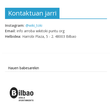
Kontaktuan jarri
Instagram:
@wiki_toki
Email:
info arroba wikitoki puntu org
Helbidea:
Harrobi Plaza, 5 - 2. 48003 Bilbao
Hauen babesarekin