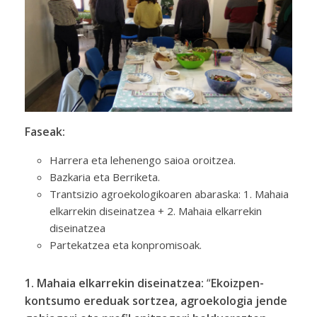
Faseak:
Harrera eta lehenengo saioa oroitzea.
Bazkaria eta Berriketa.
Trantsizio agroekologikoaren abaraska: 1. Mahaia
elkarrekin diseinatzea + 2. Mahaia elkarrekin
diseinatzea
Partekatzea eta konpromisoak.
1. Mahaia elkarrekin diseinatzea:
“
Ekoizpen-
kontsumo ereduak sortzea, agroekologia jende