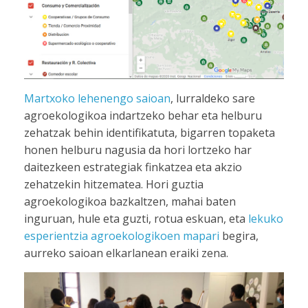
Martxoko lehenengo saioan
, lurraldeko sare
agroekologikoa indartzeko behar eta helburu
zehatzak behin identifikatuta, bigarren topaketa
honen helburu nagusia da hori lortzeko har
daitezkeen estrategiak finkatzea eta akzio
zehatzekin hitzematea. Hori guztia
agroekologikoa bazkaltzen, mahai baten
inguruan, hule eta guzti, rotua eskuan, eta
lekuko
esperientzia agroekologikoen mapari
begira,
aurreko saioan elkarlanean eraiki zena.