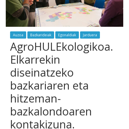
Auzoa
Bazkarideiak
Egonaldiak
Jarduera
AgroHULEkologikoa.
Elkarrekin
diseinatzeko
bazkariaren eta
hitzeman-
bazkalondoaren
kontakizuna.