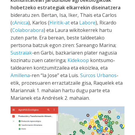
komunitatean jardunbide agroekologikoak
hobetzeko estrategiak elkarrekin diseinatzera
bideratu zen. Bertan, Isa, Iker, Thais eta Carlos
(
cAnicca
), Karlos (
Hiritik-at
eta
Labore
), Ricardo
(
Colaborabora
) eta Laura wikitokerrek hartu
zuten parte. Era berean, beste taldeetako
pertsona batzuk egon ziren: Sareango Marina;
Sustraiak
-en Garbi, bazkariaren plater nagusia
kozinatu zuen cateringa;
Kidekoop
kontsumo-
taldearen kontzumitzailea eta ekoizlea, eta
Amillena
-ren “la Jose” eta Luis.
Surcos Urbanos
-
etik, prozesuaren erraztatzaile gisa, Raquelek eta
Mariannak 1. mahaian hartu dugu parte eta
Marianek eta Andrések 2. mahaian.