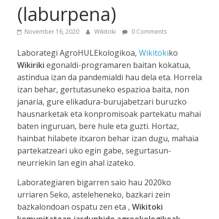
(laburpena)
November 16, 2020
Wikitoki
0 Comments
Laborategi AgroHULEkologikoa,
Wikitoki
ko
Wikiriki
egonaldi-programaren baitan kokatua,
astindua izan da pandemialdi hau dela eta. Horrela
izan behar, gertutasuneko espazioa baita, non
janaria, gure elikadura-burujabetzari buruzko
hausnarketak eta konpromisoak partekatu mahai
baten inguruan, bere hule eta guzti. Hortaz,
hainbat hilabete itxaron behar izan dugu, mahaia
partekatzeari uko egin gabe, segurtasun-
neurriekin lan egin ahal izateko.
Laborategiaren bigarren saio hau 2020ko
urriaren 5eko, asteleheneko, bazkari zein
bazkalondoan ospatu zen eta ,
Wikitoki