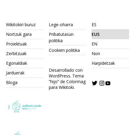
Wikitokiri buruz
Lege-oharra
ES
Nortzuk gara
Pribatutasun
EUS
politika
Proiektuak
EN
Cookien politika
Zerbitzuak
Non
Egonaldiak
Harpidetzak
Desarrollado con
Jarduerak
WordPress.
Tema
“hijo” de Colormag
Bloga
para Wikitoki
.