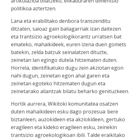
artikulazioa bilatzeko, elikaduraren dimentsio
politikoa aztertzen.
Lana eta erabilitako denbora transzenditu
ditzaten, saioaz gain baliagarriak izan daitezen
eta trantsizio agroekologikorantz urratsen bat
emateko, mahaikideek, euren izena duen gomets
batekin, zelda batzuk seinalatzen dituzte,
zeinetan lan egingo dutela hitzematen duten.
Horrela, identifikatuko dugu zein akziotan egon
nahi dugun, zeinetan egon ahal garen eta
zeinetan egoteko hitzematen dugun eta
zeinetarako aliantzak bilatu beharko genituzkeen.
Hortik aurrera, Wikitoki komunitatea osatzen
duten mahaikideen esku dago prozesua: bere
biztanleen, auzokideen eta akziokideen, gertuko
eragileen eta kideko eragileen esku, zeinekin
trantsizio agroekologikoan ibili. Talde eraikitako