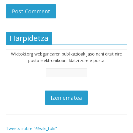
Harpidetza
Wikitoki.org webgunearen publikazioak jaso nahi ditut nire
posta elektronikoan. Idatzi zure e-posta
Tweets sobre "@wiki_toki"