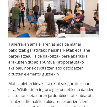
Tailerraren amaieraren asmoa da mahai
bakoitzak garatutako
hausnarketak eta lana
partekatzea. Talde bakoitzak bere abaraska
erakusten du: abiapuntua, proposatutako
akzioak, horiek sustatzen edo oztopatzen
dituzten elementu guztiekin.
Mahai bietan ideiak eta ekintzak garatuz joan
dira, Wikitokiren inguru gertuenetik eta dauden
aliatuetatik eta euren jardunbideetatik abiatuta
luzatzen direnak lurraldearen esperientzien