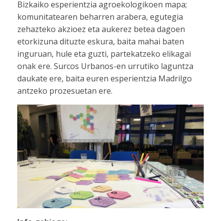
Bizkaiko esperientzia agroekologikoen mapa;
komunitatearen beharren arabera, egutegia
zehazteko akzioez eta aukerez betea dagoen
etorkizuna dituzte eskura, baita mahai baten
inguruan, hule eta guzti, partekatzeko elikagai
onak ere. Surcos Urbanos-en urrutiko laguntza
daukate ere, baita euren esperientzia Madrilgo
antzeko prozesuetan ere.