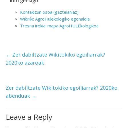
Info gehiago:
Kontakizun osoa (gaztelaniaz)
Wikiriki: AgroHulekologiko egonaldia
Tresna irekia: mapa AgroHULEkologikoa
←
Zer dabiltzate Wikitokiko egoiliarrak?
2020ko azaroak
Zer dabiltzate Wikitokiko egoiliarrak? 2020ko
abenduak
→
Leave a Reply